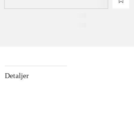
loading
Detaljer
...
...
...
...
...
...
...
...