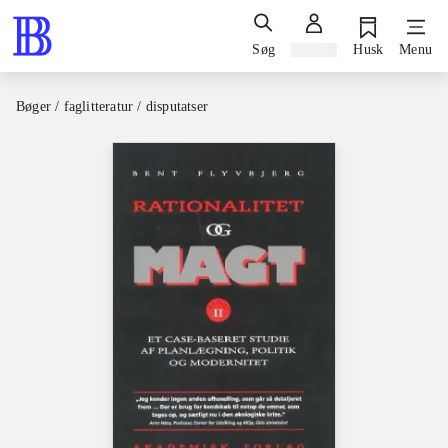
Søg
Log ind
Husk
Menu
Bøger / faglitteratur / disputatser