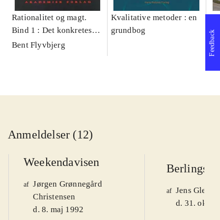
Rationalitet og magt.
Kvalitative metoder : en
Gu
Bind 1 : Det konkretes
grundbog
gr
Feedback
videnskab
pa
Bent Flyvbjerg
He
20
Anmeldelser (12)
Weekendavisen
Berlingske
Jørgen Grønnegård
af
Jens Glebe-
af
Christensen
d. 31. okt. 
d. 8. maj 1992