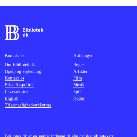
Kontakt os
Afdelinger
Om Bibliotek.dk
Bøger
Hjælp og vejledning
Artikler
Kontakt os
Film
Privatlivspolitik
Musik
Leverandører
Spil
English
Noder
Tilgængelighedserklæring
Bibliotek.dk er en samlet indgang til alle danske bibliotekers