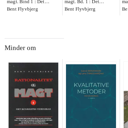
magt. Bind 1 : Det
magt. Bd. 1 : Det
ma
konkretes videnskab
Bent Flyvbjerg
konkretes videnskab
Bent Flyvbjerg
ko
Be
Minder om