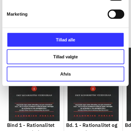
Marketing
Rationalitet og magt
Gå til serien
Tillad alle
Tillad valgte
Afvis
Bind 1 -
Rationalitet
Bd. 1 -
Rationalitet og
Bd