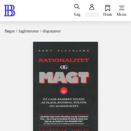
Søg
Log ind
Husk
Menu
Bøger / faglitteratur / disputatser