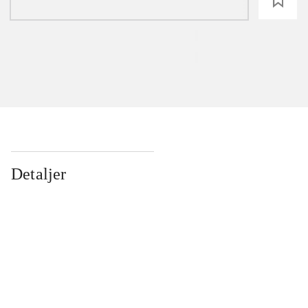
loading
Detaljer
...
...
...
...
...
...
...
...