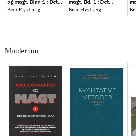
og magt. Bind 1 : Det
magt. Bd. 1 : Det
ma
konkretes videnskab
konkretes videnskab
ko
Bent Flyvbjerg
Bent Flyvbjerg
Be
Minder om