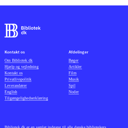
Kontakt os
Afdelinger
Om Bibliotek.dk
Bøger
Hjælp og vejledning
Artikler
Kontakt os
Film
Privatlivspolitik
Musik
Leverandører
Spil
English
Noder
Tilgængelighedserklæring
Bibliotek.dk er en samlet indgang til alle danske bibliotekers