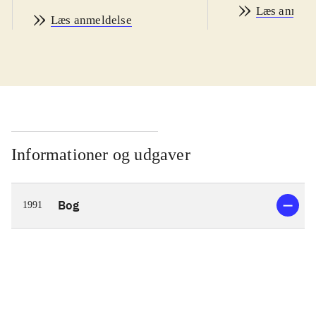
Læs anmeld
Læs anmeldelse
Informationer og udgaver
Bog
1991