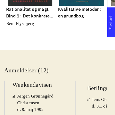
Rationalitet og magt.
Kvalitative metoder :
Gu
Bind 1 : Det konkretes
en grundbog
gr
Feedback
videnskab
pa
Bent Flyvbjerg
He
20
Anmeldelser (12)
Weekendavisen
Berlingske
Jørgen Grønnegård
af
Jens Glebe-
af
Christensen
d. 31. okt. 
d. 8. maj 1992