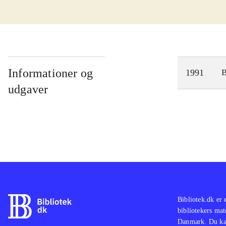
Informationer og
1991
udgaver
Bibliotek.dk er 
bibliotekers mat
Danmark. Du kan