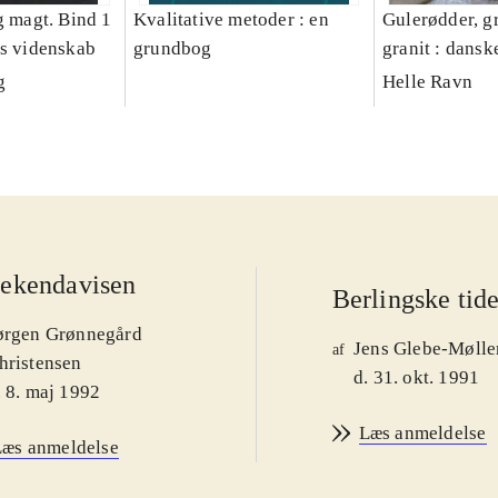
g magt. Bind 1
Kvalitative metoder : en
Gulerødder, gr
es videnskab
grundbog
granit : dansk
parcelhushav
g
Helle Ravn
ekendavisen
Berlingske tid
ørgen Grønnegård
Jens Glebe-Mølle
af
hristensen
d. 31. okt. 1991
. 8. maj 1992
Læs anmeldelse
Læs anmeldelse