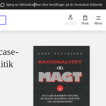
Spørg en bibliotekar
Hent dine bestillinger på dit foretrukne bibliotek
Log ind
Husk
Menu
case-
itik