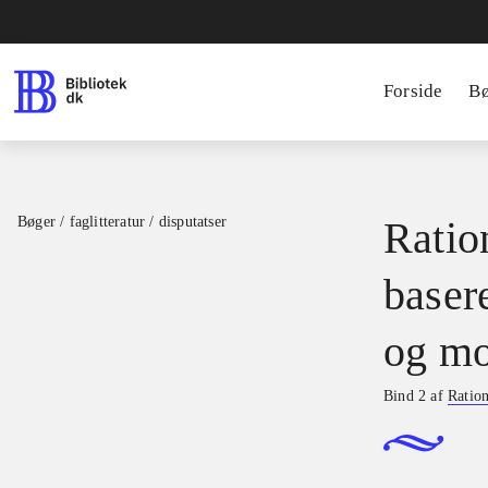
Forside
B
Bøger / faglitteratur / disputatser
Ration
basere
og mo
Bind 2 af
Ration