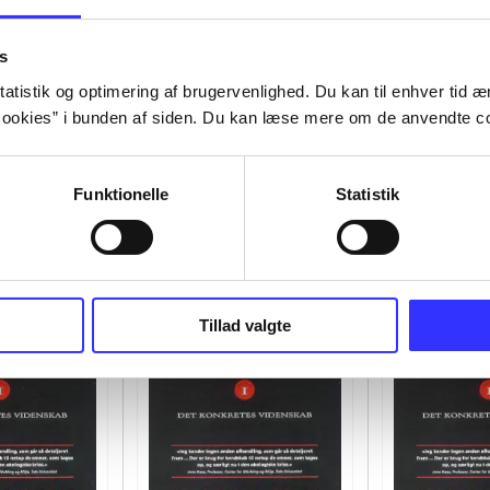
s
atistik og optimering af brugervenlighed. Du kan til enhver tid æn
ookies” i bunden af siden. Du kan læse mere om de anvendte co
Funktionelle
Statistik
Tillad valgte