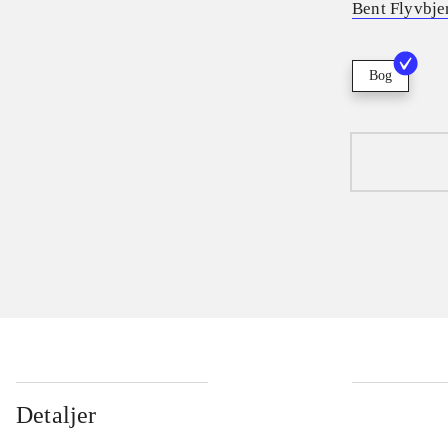
Bent Flyvbje
Bog
Detaljer
...
...