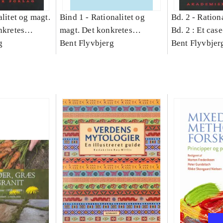
litet og magt.
Bind 1 -
Rationalitet og
Bd. 2 -
Rationa
nkretes
magt. Det konkretes
Bd. 2 : Et cas
g
videnskab. Bind 1
Bent Flyvbjerg
studie af plan
Bent Flyvbjer
politik og mod