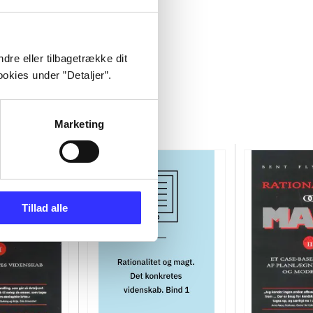
dre eller tilbagetrække dit
okies under ”Detaljer”.
Marketing
Tillad alle