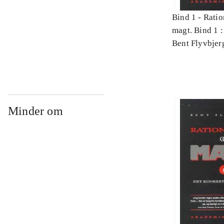
Bind 1 -
Ratio
magt. Bind 1 :
videnskab
Bent Flyvbjer
Minder om