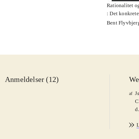
Rationalitet o
: Det konkret
Bent Flyvbjer
Anmeldelser (12)
We
J
af
C
d