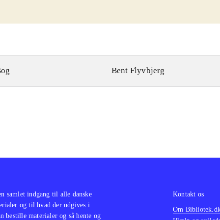
Bog
Bent Flyvbjerg
en samlet indgang til alle danske
Kontakt os
erialer og til hvad der udgives i
Om Bibliotek.d
 bestille materialer og så hente og