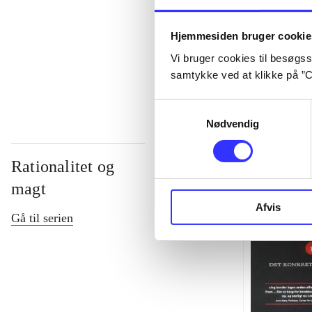
...
Hjemmesiden bruger cookie
Vi bruger cookies til besøgsst
...
samtykke ved at klikke på ”C
Samtykkevalg
Nødvendig
Rationalitet og
magt
Afvis
Gå til serien