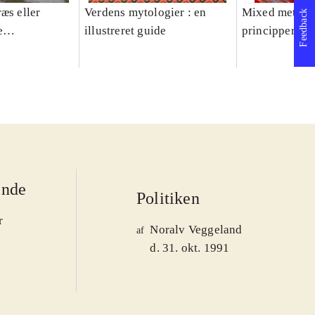
æs eller
Verdens mytologier : en
Mixed methods
Feedback
e
illustreret guide
principper og 
er 1950-2008
ende
Politiken
r
Noralv Veggeland
af
d. 31. okt. 1991