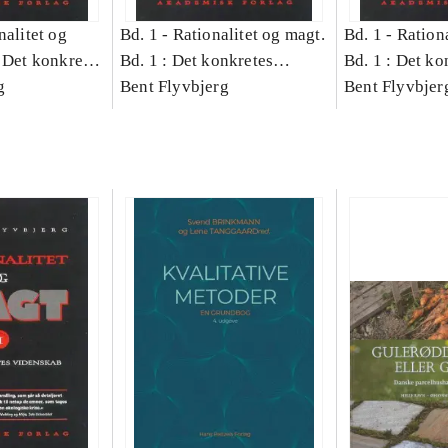
nalitet og
Bd. 1 -
Rationalitet og magt.
Bd. 1 -
Rationa
 Det konkretes
Bd. 1 : Det konkretes
Bd. 1 : Det ko
g
videnskab
Bent Flyvbjerg
videnskab
Bent Flyvbjer