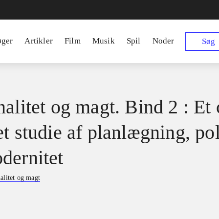
øger
Artikler
Film
Musik
Spil
Noder
Søg
alitet og magt. Bind 2 : Et 
t studie af planlægning, pol
dernitet
alitet og magt