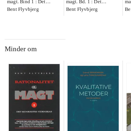
magt. Bind 1 : Det
magt. Bd. 1 : Det
ma
konkretes videnskab
Bent Flyvbjerg
konkretes videnskab
Bent Flyvbjerg
ko
Be
Minder om