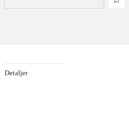
loading
Detaljer
...
...
...
...
...
...
...
...