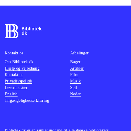
Kontakt os
Afdelinger
Om Bibliotek.dk
Bøger
Hjælp og vejledning
Artikler
Kontakt os
Film
Privatlivspolitik
Musik
Leverandører
Spil
English
Noder
Tilgængelighedserklæring
Bibliotek.dk er en samlet indgang til alle danske bibliotekers