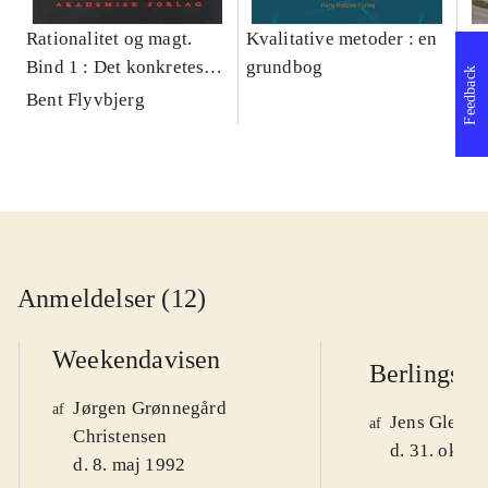
Rationalitet og magt.
Kvalitative metoder : en
Gu
Bind 1 : Det konkretes
grundbog
gr
Feedback
videnskab
pa
Bent Flyvbjerg
He
20
Anmeldelser (12)
Weekendavisen
Berlingske
Jørgen Grønnegård
af
Jens Glebe-
af
Christensen
d. 31. okt. 
d. 8. maj 1992