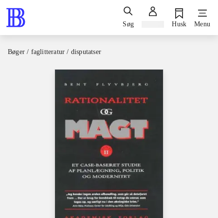
Søg
Log ind
Husk
Menu
Bøger / faglitteratur / disputatser