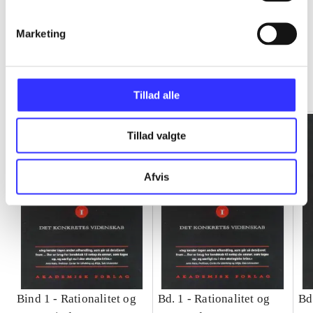
Marketing
Rationalitet og magt
Gå til serien
Tillad alle
Tillad valgte
Afvis
Bind 1 -
Rationalitet og
Bd. 1 -
Rationalitet og
Bd