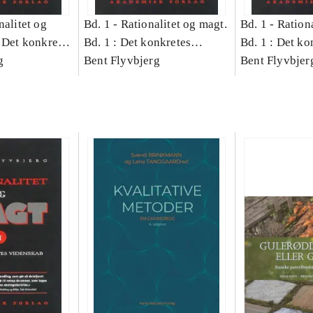
nalitet og
Bd. 1 -
Rationalitet og magt.
Bd. 1 -
Rationa
 Det konkretes
Bd. 1 : Det konkretes
Bd. 1 : Det ko
g
videnskab
Bent Flyvbjerg
videnskab
Bent Flyvbjer