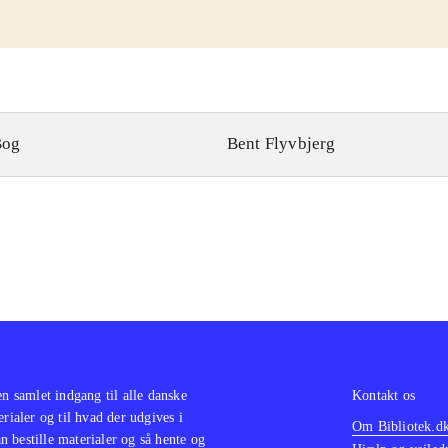
Bog
Bent Flyvbjerg
en samlet indgang til alle danske
Kontakt os
erialer og til hvad der udgives i
Om Bibliotek.d
 bestille materialer og så hente og