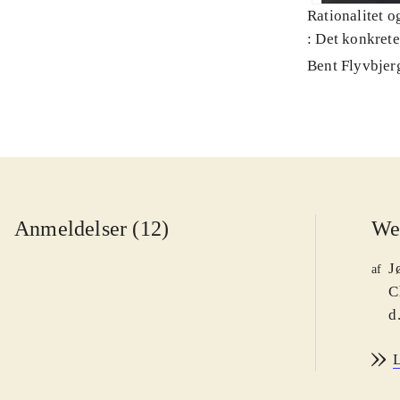
Rationalitet o
: Det konkret
Bent Flyvbjer
Anmeldelser (12)
We
J
af
C
d