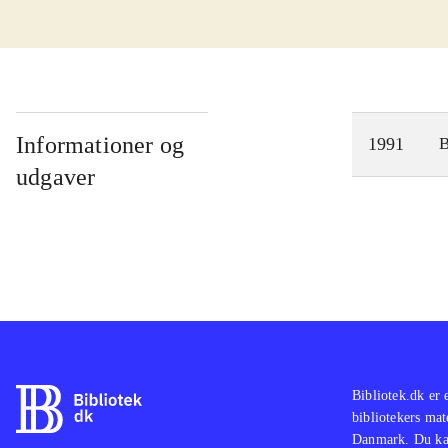
Informationer og
1991
udgaver
Bibliotek.dk er 
bibliotekers mat
Danmark. Du kan