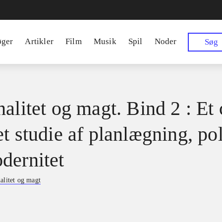
øger
Artikler
Film
Musik
Spil
Noder
Søg
alitet og magt. Bind 2 : Et 
t studie af planlægning, pol
dernitet
alitet og magt