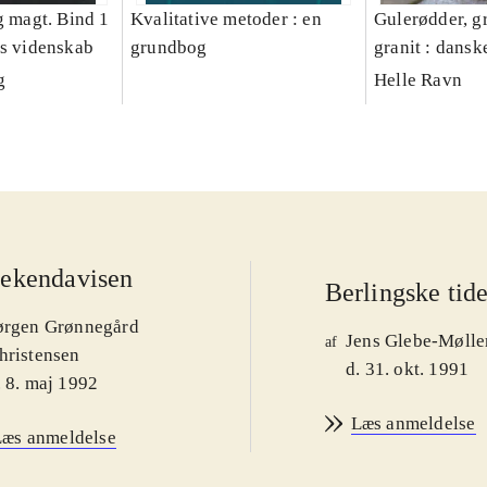
g magt. Bind 1
Kvalitative metoder : en
Gulerødder, gr
es videnskab
grundbog
granit : dansk
parcelhushav
g
Helle Ravn
ekendavisen
Berlingske tid
ørgen Grønnegård
Jens Glebe-Mølle
af
hristensen
d. 31. okt. 1991
. 8. maj 1992
Læs anmeldelse
Læs anmeldelse