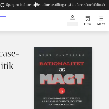
Spørg en bibliotekar
Hent dine bestillinger på dit foretrukne bibliotek
Log ind
Husk
Menu
case-
itik