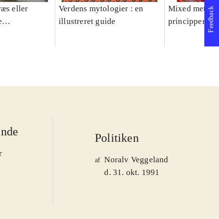
æs eller
Verdens mytologier : en
Mixed methods
Feedback
e
illustreret guide
principper og 
er 1950-2008
ende
Politiken
r
Noralv Veggeland
af
d. 31. okt. 1991