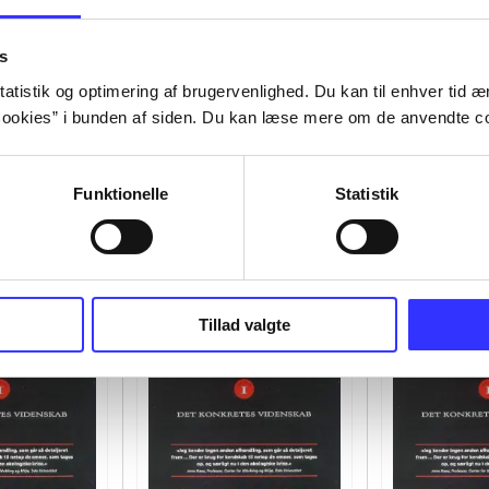
s
atistik og optimering af brugervenlighed. Du kan til enhver tid æn
ookies” i bunden af siden. Du kan læse mere om de anvendte co
Funktionelle
Statistik
Tillad valgte