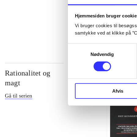
...
Hjemmesiden bruger cookie
Vi bruger cookies til besøgsst
...
samtykke ved at klikke på ”C
Samtykkevalg
Nødvendig
Rationalitet og
magt
Afvis
Gå til serien