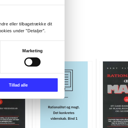
dre eller tilbagetrække dit
okies under ”Detaljer”.
Marketing
Tillad alle