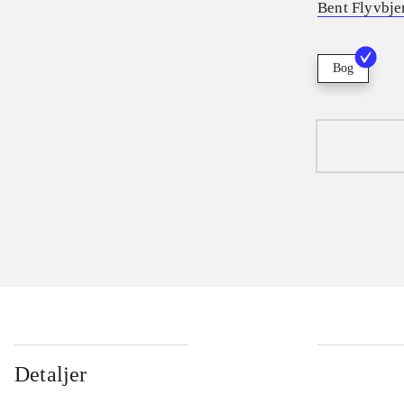
Bent Flyvbje
Bog
Detaljer
...
...