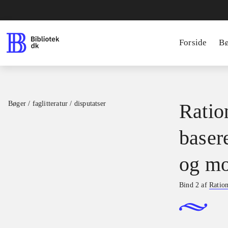
Forside
B
Bøger / faglitteratur / disputatser
Ration
basere
og mo
Bind 2 af
Ration