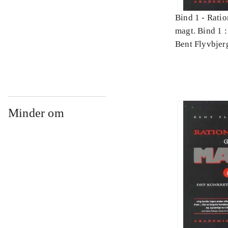
Bind 1 -
Ratio
magt. Bind 1 :
videnskab
Bent Flyvbjer
Minder om