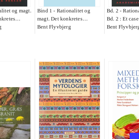
litet og magt.
Bind 1 -
Rationalitet og
Bd. 2 -
Rationa
nkretes
magt. Det konkretes
Bd. 2 : Et cas
g
videnskab. Bind 1
Bent Flyvbjerg
studie af plan
Bent Flyvbjer
politik og mod