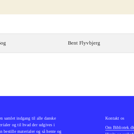
Bog
Bent Flyvbjerg
en samlet indgang til alle danske
Kontakt os
erialer og til hvad der udgives i
Om Bibliotek.d
 bestille materialer og så hente og