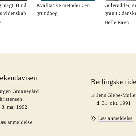
g magt. Bind 1
Kvalitative metoder : en
Gulerødder, gr
es videnskab
grundbog
granit : dansk
parcelhushav
g
Helle Ravn
ekendavisen
Berlingske tid
ørgen Grønnegård
Jens Glebe-Mølle
af
hristensen
d. 31. okt. 1991
. 8. maj 1992
Læs anmeldelse
Læs anmeldelse