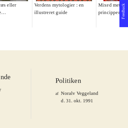
æs eller
Verdens mytologier : en
Mixed methods
Feedback
e
illustreret guide
principper og 
er 1950-2008
ende
Politiken
r
Noralv Veggeland
af
d. 31. okt. 1991