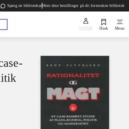
Spørg en bibliotekar
Hent dine bestillinger på dit foretrukne bibliotek
Log ind
Husk
Menu
case-
itik