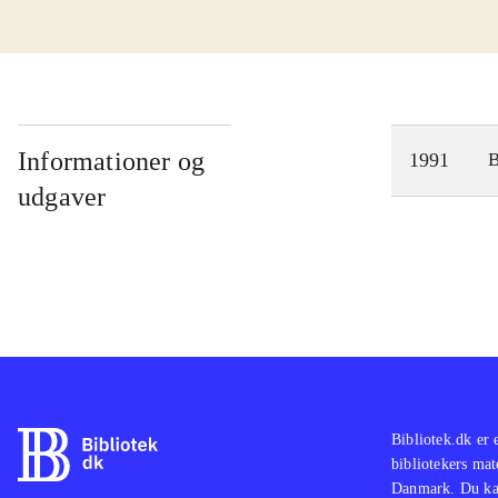
Informationer og
1991
udgaver
Bibliotek.dk er 
bibliotekers mat
Danmark. Du kan