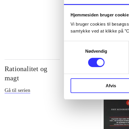
...
Hjemmesiden bruger cookie
Vi bruger cookies til besøgsst
...
samtykke ved at klikke på ”C
Samtykkevalg
Nødvendig
Rationalitet og
magt
Afvis
Gå til serien