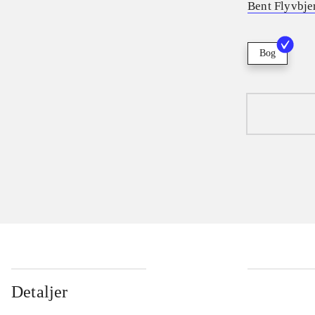
Bent Flyvbje
Bog
Detaljer
...
...