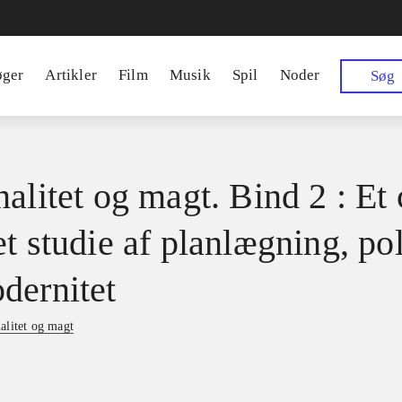
øger
Artikler
Film
Musik
Spil
Noder
Søg
alitet og magt. Bind 2 : Et 
t studie af planlægning, pol
dernitet
alitet og magt