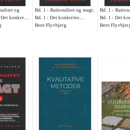
nalitet og
Bd. 1 -
Rationalitet og magt.
Bd. 1 -
Rationa
 Det konkretes
Bd. 1 : Det konkretes
Bd. 1 : Det ko
g
videnskab
Bent Flyvbjerg
videnskab
Bent Flyvbjer