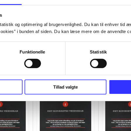
s
atistik og optimering af brugervenlighed. Du kan til enhver tid æn
ookies” i bunden af siden. Du kan læse mere om de anvendte co
Funktionelle
Statistik
Tillad valgte