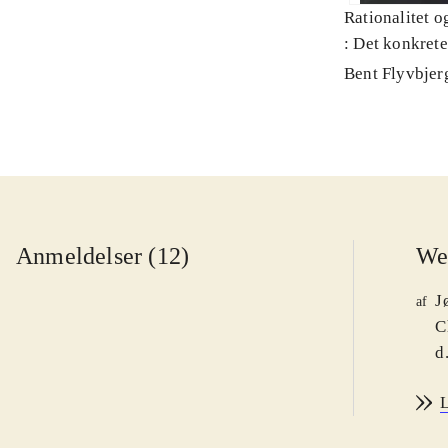
Rationalitet o
: Det konkret
Bent Flyvbjer
Anmeldelser (12)
We
J
af
C
d