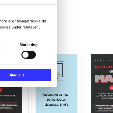
dre eller tilbagetrække dit
okies under ”Detaljer”.
Marketing
Tillad alle