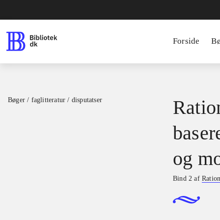
Forside
B
Bøger / faglitteratur / disputatser
Ration
basere
og mo
Bind 2 af
Ration