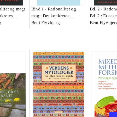
litet og magt.
Bind 1 -
Rationalitet og
Bd. 2 -
Rationa
nkretes
magt. Det konkretes
Bd. 2 : Et cas
g
videnskab. Bind 1
Bent Flyvbjerg
studie af plan
Bent Flyvbjer
politik og mod