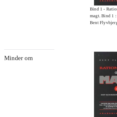
Bind 1 -
Ratio
magt. Bind 1 :
videnskab
Bent Flyvbjer
Minder om