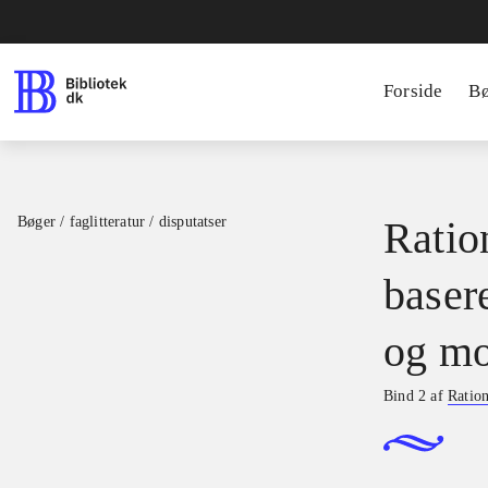
Forside
B
Bøger / faglitteratur / disputatser
Ration
basere
og mo
Bind 2 af
Ration