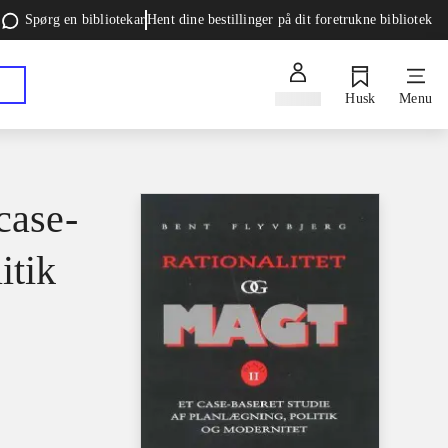
Spørg en bibliotekar
Hent dine bestillinger på dit foretrukne bibliotek
Log ind
Husk
Menu
case-
itik