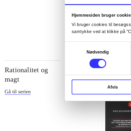
...
Hjemmesiden bruger cookie
Vi bruger cookies til besøgsst
...
samtykke ved at klikke på ”C
Samtykkevalg
Nødvendig
Rationalitet og
magt
Afvis
Gå til serien