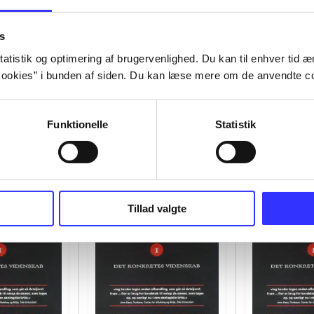
s
atistik og optimering af brugervenlighed. Du kan til enhver tid æn
ookies” i bunden af siden. Du kan læse mere om de anvendte co
Funktionelle
Statistik
Tillad valgte