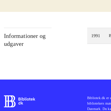
Informationer og
1991
udgaver
Bibliotek.dk er 
bibliotekers mat
Danmark. Du kan