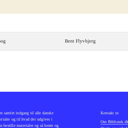
Bog
Bent Flyvbjerg
en samlet indgang til alle danske
Kontakt os
erialer og til hvad der udgives i
Om Bibliotek.d
 bestille materialer og så hente og