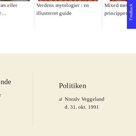
æs eller
Verdens mytologier : en
Mixed methods
Feedback
e
illustreret guide
principper og 
er 1950-2008
ende
Politiken
r
Noralv Veggeland
af
d. 31. okt. 1991