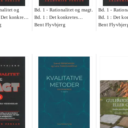
nalitet og
Bd. 1 -
Rationalitet og magt.
Bd. 1 -
Rationa
 Det konkretes
Bd. 1 : Det konkretes
Bd. 1 : Det ko
g
videnskab
Bent Flyvbjerg
videnskab
Bent Flyvbjer