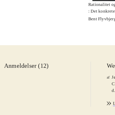
Rationalitet o
: Det konkret
Bent Flyvbjer
Anmeldelser (12)
We
J
af
C
d