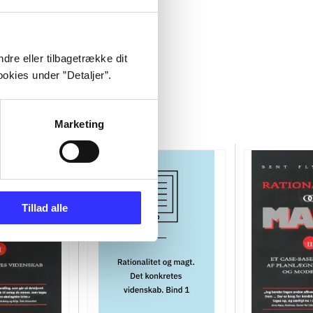
dre eller tilbagetrække dit
okies under ”Detaljer”.
Marketing
Tillad alle