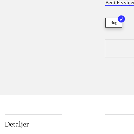
Bent Flyvbje
Bog
Detaljer
...
...