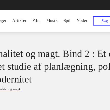
øger
Artikler
Film
Musik
Spil
Noder
Søg
alitet og magt. Bind 2 : Et 
t studie af planlægning, pol
dernitet
alitet og magt