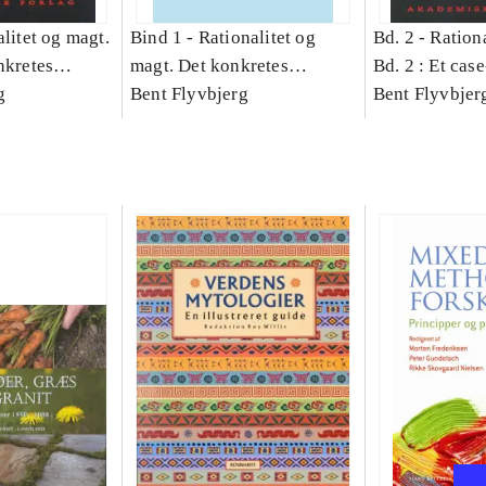
litet og magt.
Bind 1 -
Rationalitet og
Bd. 2 -
Rationa
nkretes
magt. Det konkretes
Bd. 2 : Et cas
g
videnskab. Bind 1
Bent Flyvbjerg
studie af plan
Bent Flyvbjer
politik og mod