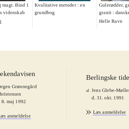
g magt. Bind 1
Kvalitative metoder : en
Gulerødder, gr
es videnskab
grundbog
granit : dansk
parcelhushav
g
Helle Ravn
ekendavisen
Berlingske tid
ørgen Grønnegård
Jens Glebe-Mølle
af
hristensen
d. 31. okt. 1991
. 8. maj 1992
Læs anmeldelse
Læs anmeldelse