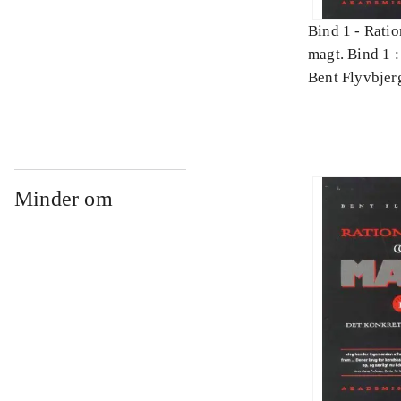
Bind 1 -
Ratio
magt. Bind 1 :
videnskab
Bent Flyvbjer
Minder om