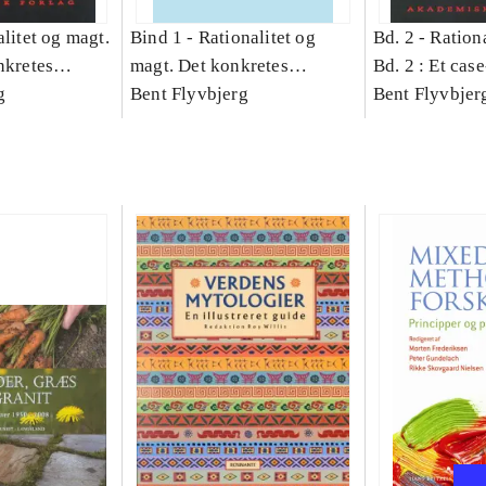
litet og magt.
Bind 1 -
Rationalitet og
Bd. 2 -
Rationa
nkretes
magt. Det konkretes
Bd. 2 : Et cas
g
videnskab. Bind 1
Bent Flyvbjerg
studie af plan
Bent Flyvbjer
politik og mod