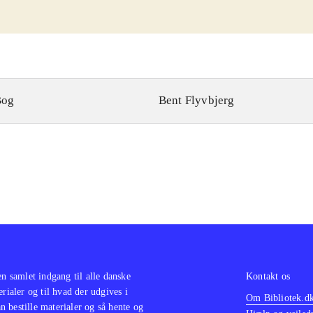
Bog
Bent Flyvbjerg
en samlet indgang til alle danske
Kontakt os
erialer og til hvad der udgives i
Om Bibliotek.d
 bestille materialer og så hente og