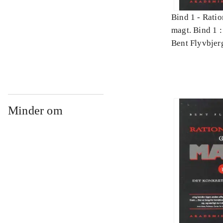
Bind 1 -
Ratio
magt. Bind 1 :
videnskab
Bent Flyvbjer
Minder om