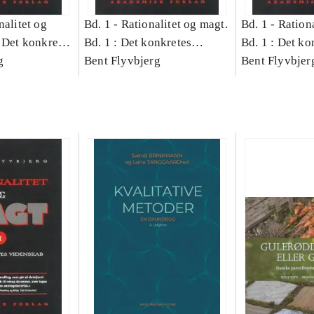
nalitet og
Bd. 1 -
Rationalitet og magt.
Bd. 1 -
Rationa
 Det konkretes
Bd. 1 : Det konkretes
Bd. 1 : Det ko
g
videnskab
Bent Flyvbjerg
videnskab
Bent Flyvbjer