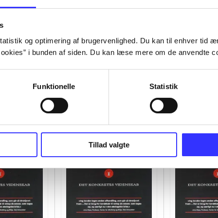
s
atistik og optimering af brugervenlighed. Du kan til enhver tid æn
ookies” i bunden af siden. Du kan læse mere om de anvendte co
Funktionelle
Statistik
Tillad valgte