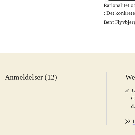
Rationalitet o
: Det konkret
Bent Flyvbjer
Anmeldelser (12)
We
J
af
C
d