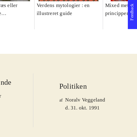
æs eller
Verdens mytologier : en
Mixed methods
Feedback
e
illustreret guide
principper og 
er 1950-2008
ende
Politiken
r
Noralv Veggeland
af
d. 31. okt. 1991