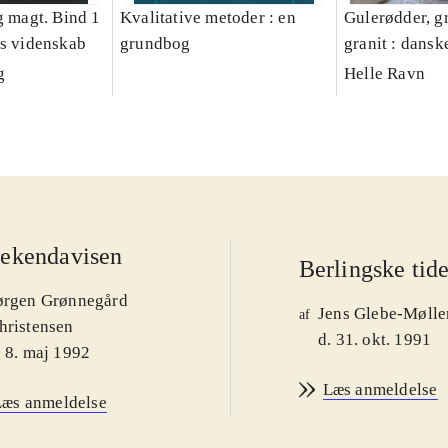
g magt. Bind 1
Kvalitative metoder : en
Gulerødder, gr
es videnskab
grundbog
granit : dansk
parcelhushav
g
Helle Ravn
ekendavisen
Berlingske tid
ørgen Grønnegård
Jens Glebe-Mølle
af
hristensen
d. 31. okt. 1991
. 8. maj 1992
Læs anmeldelse
Læs anmeldelse