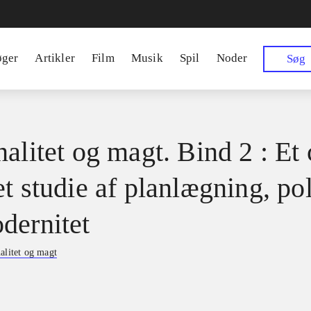
øger
Artikler
Film
Musik
Spil
Noder
Søg
alitet og magt. Bind 2 : Et 
t studie af planlægning, pol
dernitet
alitet og magt