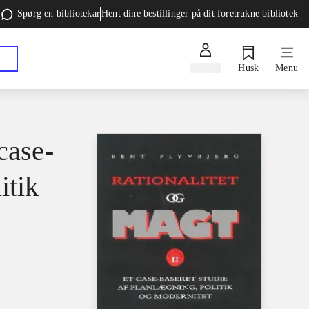
Spørg en bibliotekar
Hent dine bestillinger på dit foretrukne bibliotek
Log ind
Husk
Menu
case-
itik