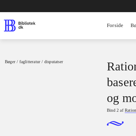
Forside
B
Bøger / faglitteratur / disputatser
Ration
basere
og mo
Bind 2 af
Ration