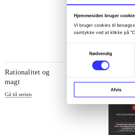
...
Hjemmesiden bruger cookie
Vi bruger cookies til besøgsst
...
samtykke ved at klikke på ”C
Samtykkevalg
Nødvendig
Rationalitet og
magt
Afvis
Gå til serien