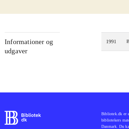
Informationer og
1991
udgaver
Bibliotek.dk er 
bibliotekers mat
Danmark. Du kan