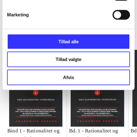
Marketing
Rationalitet og magt
Gå til serien
Tillad alle
Tillad valgte
Afvis
Bind 1 -
Rationalitet og
Bd. 1 -
Rationalitet og
Bd