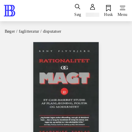
Søg
Log ind
Husk
Menu
Bøger / faglitteratur / disputatser