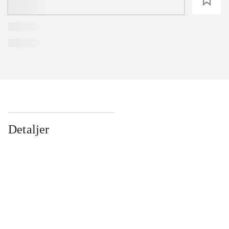
loading
Detaljer
...
...
...
...
...
...
...
...