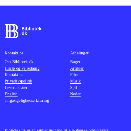
Kontakt os
Afdelinger
Om Bibliotek.dk
Bøger
Hjælp og vejledning
Artikler
Kontakt os
Film
Privatlivspolitik
Musik
Leverandører
Spil
English
Noder
Tilgængelighedserklæring
Bibliotek.dk er en samlet indgang til alle danske bibliotekers