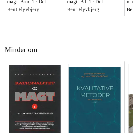
magt. Bind 1 : Det
magt. Bd. 1 : Det
ma
konkretes videnskab
Bent Flyvbjerg
konkretes videnskab
Bent Flyvbjerg
ko
Be
Minder om