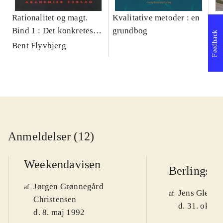
Rationalitet og magt.
Kvalitative metoder : en
Gu
Bind 1 : Det konkretes
grundbog
gr
Feedback
videnskab
pa
Bent Flyvbjerg
He
20
Anmeldelser (12)
Weekendavisen
Berlingske
Jørgen Grønnegård
af
Jens Glebe-
af
Christensen
d. 31. okt. 
d. 8. maj 1992