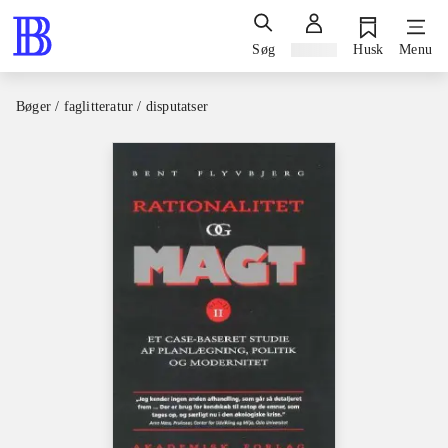
Søg
Log ind
Husk
Menu
Bøger / faglitteratur / disputatser