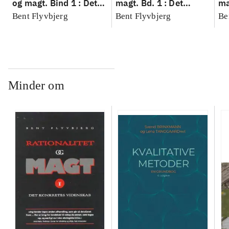
og magt. Bind 1 : Det
magt. Bd. 1 : Det
ma
konkretes videnskab
konkretes videnskab
ko
Bent Flyvbjerg
Bent Flyvbjerg
Be
Minder om