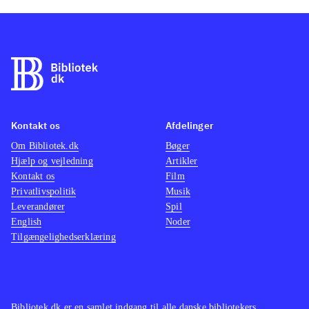
Kontakt os
Afdelinger
Om Bibliotek.dk
Bøger
Hjælp og vejledning
Artikler
Kontakt os
Film
Privatlivspolitik
Musik
Leverandører
Spil
English
Noder
Tilgængelighedserklæring
Bibliotek.dk er en samlet indgang til alle danske bibliotekers