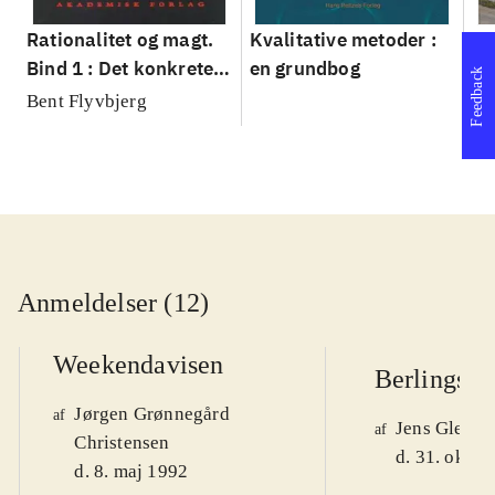
Rationalitet og magt.
Kvalitative metoder :
Gu
Bind 1 : Det konkretes
en grundbog
gr
Feedback
videnskab
pa
Bent Flyvbjerg
He
20
Anmeldelser (12)
Weekendavisen
Berlingske
Jørgen Grønnegård
af
Jens Glebe-
af
Christensen
d. 31. okt. 
d. 8. maj 1992