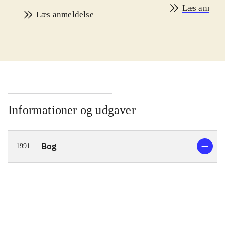
Læs anmeld
Læs anmeldelse
Informationer og udgaver
Bog
1991