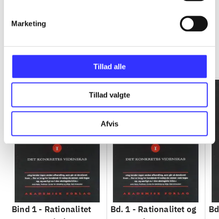
Marketing
Rationalitet og magt
Gå til serien
Tillad alle
Tillad valgte
Afvis
Bind 1 -
Rationalitet
Bd. 1 -
Rationalitet og
Bd