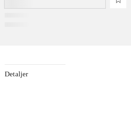
loading
Detaljer
...
...
...
...
...
...
...
...