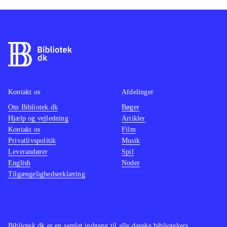
Kontakt os
Afdelinger
Om Bibliotek.dk
Bøger
Hjælp og vejledning
Artikler
Kontakt os
Film
Privatlivspolitik
Musik
Leverandører
Spil
English
Noder
Tilgængelighedserklæring
Bibliotek.dk er en samlet indgang til alle danske bibliotekers