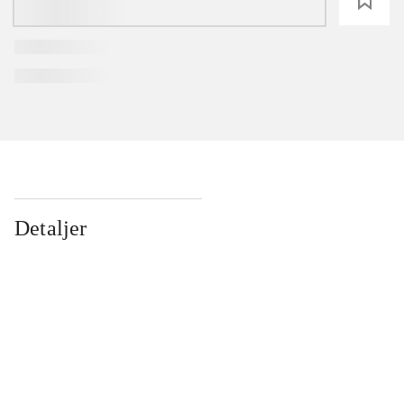
loading
Detaljer
...
...
...
...
...
...
...
...