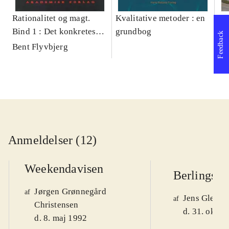
Rationalitet og magt.
Kvalitative metoder : en
Gu
Bind 1 : Det konkretes
grundbog
gr
Feedback
videnskab
pa
Bent Flyvbjerg
He
20
Anmeldelser (12)
Weekendavisen
Berlingske
Jørgen Grønnegård
af
Jens Glebe-
af
Christensen
d. 31. okt. 
d. 8. maj 1992