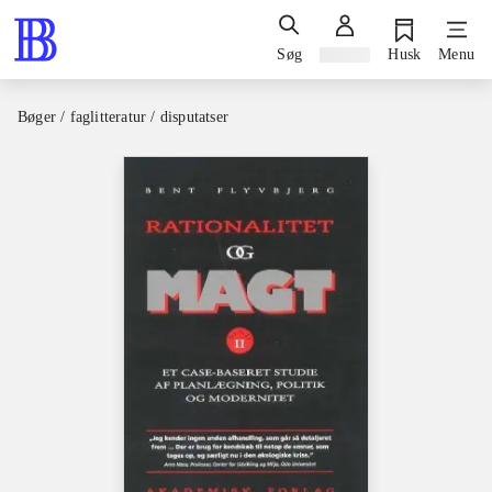
Søg
Log ind
Husk
Menu
Bøger / faglitteratur / disputatser