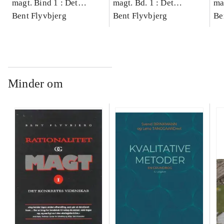
magt. Bind 1 : Det
magt. Bd. 1 : Det
ma
konkretes videnskab
Bent Flyvbjerg
konkretes videnskab
Bent Flyvbjerg
ko
Be
Minder om