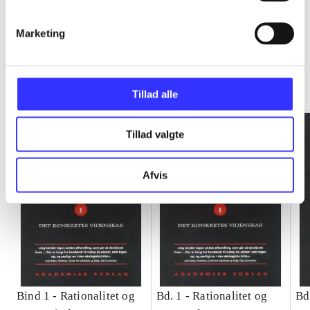
Marketing
Rationalitet og magt
Gå til serien
Tillad alle
Tillad valgte
Afvis
Bind 1 -
Rationalitet og
Bd. 1 -
Rationalitet og
Bd