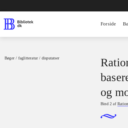
Forside
B
Bøger / faglitteratur / disputatser
Ration
basere
og mo
Bind 2 af
Ration