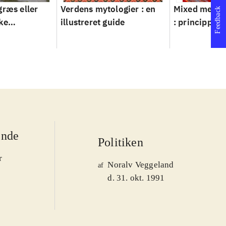
græs eller
Verdens mytologier : en
Mixed metho
Feedback
ke
illustreret guide
: principper 
ver 1950-
ende
Politiken
r
Noralv Veggeland
af
d. 31. okt. 1991