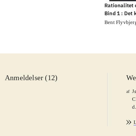
Rationalitet
Bind 1 : Det
videnskab
Bent Flyvbjer
Anmeldelser (12)
We
J
af
C
d