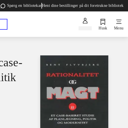
Spørg en bibliotekar
Hent dine bestillinger på dit foretrukne bibliotek
Log ind
Husk
Menu
case-
itik