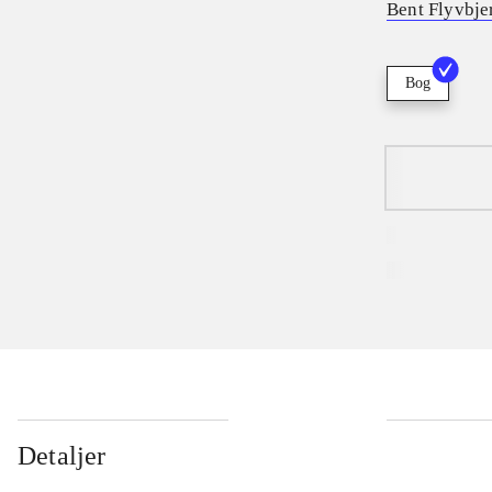
Bent Flyvbje
Bog
Detaljer
...
...