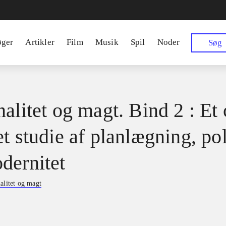
øger
Artikler
Film
Musik
Spil
Noder
Søg
alitet og magt. Bind 2 : Et 
t studie af planlægning, pol
dernitet
alitet og magt