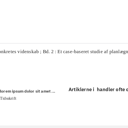
...
...
onkretes videnskab ; Bd. 2 : Et case-baseret studie af planlægn
Artiklerne i
handler ofte
lorem ipsum dolor sit amet ...
Tidsskrift