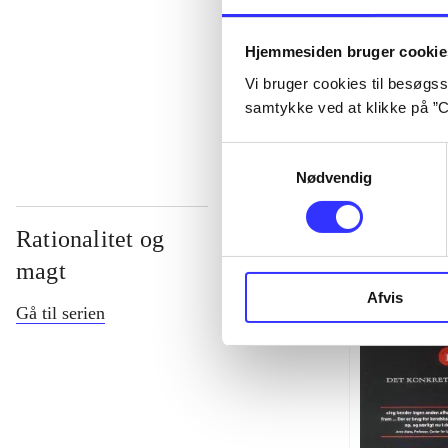
...
Hjemmesiden bruger cookie
Vi bruger cookies til besøgsst
...
samtykke ved at klikke på ”C
Samtykkevalg
Nødvendig
Rationalitet og
magt
Afvis
Gå til serien