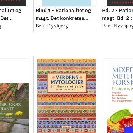
nalitet og
Bind 1 -
Rationalitet og
Bd. 2 -
Ratio
 Det
magt. Det konkretes
magt. Bd. 2 :
idenskab
videnskab. Bind 1
baseret studi
g
Bent Flyvbjerg
Bent Flyvbjer
planlægning,
modernitet