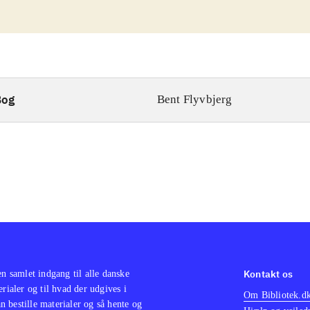
Bog
Bent Flyvbjerg
Kontakt os
en samlet indgang til alle danske
erialer og til hvad der udgives i
Om Bibliotek.d
 bestille materialer og så hente og