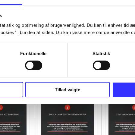
s
atistik og optimering af brugervenlighed. Du kan til enhver tid æn
ookies” i bunden af siden. Du kan læse mere om de anvendte co
Funktionelle
Statistik
Tillad valgte