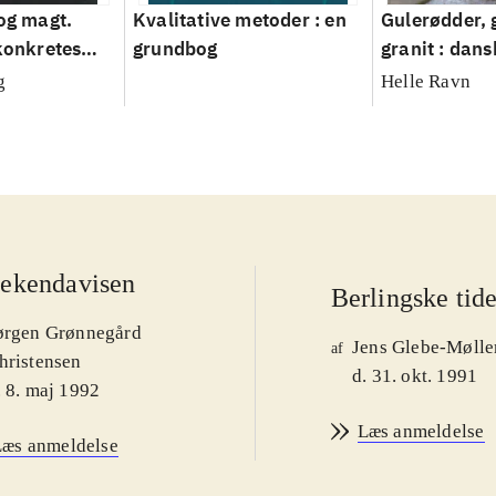
 og magt.
Kvalitative metoder : en
Gulerødder, 
 konkretes
grundbog
granit : dans
parcelhusha
g
Helle Ravn
2008
ekendavisen
Berlingske tid
ørgen Grønnegård
Jens Glebe-Mølle
af
hristensen
d. 31. okt. 1991
. 8. maj 1992
Læs anmeldelse
Læs anmeldelse