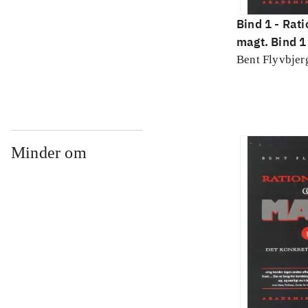
Bind 1 -
Rati
magt. Bind 1 
konkretes v
Bent Flyvbjer
Minder om