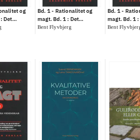
onalitet og
Bd. 1 -
Rationalitet og
Bd. 1 -
Ratio
: Det
magt. Bd. 1 : Det
magt. Bd. 1 :
idenskab
konkretes videnskab
konkretes v
g
Bent Flyvbjerg
Bent Flyvbjer