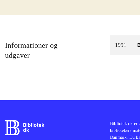
Informationer og
1991
udgaver
Bibliotek.dk er 
bibliotekers mat
Danmark. Du kan