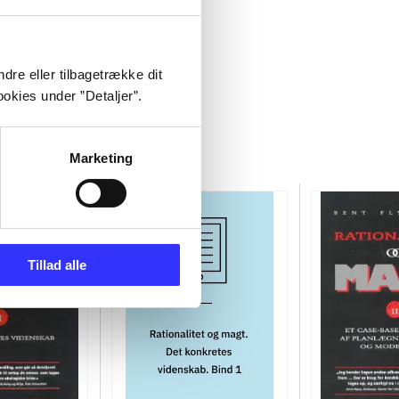
dre eller tilbagetrække dit
okies under ”Detaljer”.
Marketing
Tillad alle