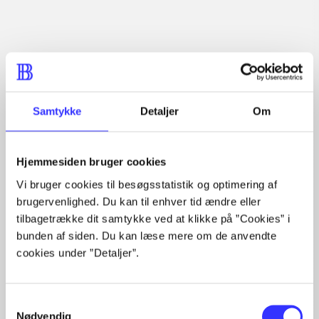
Artikler
Alle registrerede artikler fordelt på udgivelser
Samtykke
Detaljer
Om
...
...
...
Hjemmesiden bruger cookies
...
...
Vi bruger cookies til besøgsstatistik og optimering af
brugervenlighed. Du kan til enhver tid ændre eller
tilbagetrække dit samtykke ved at klikke på ”Cookies” i
bunden af siden. Du kan læse mere om de anvendte
Rationalitet og magt
cookies under ”Detaljer”.
Gå til serien
Samtykkevalg
Nødvendig