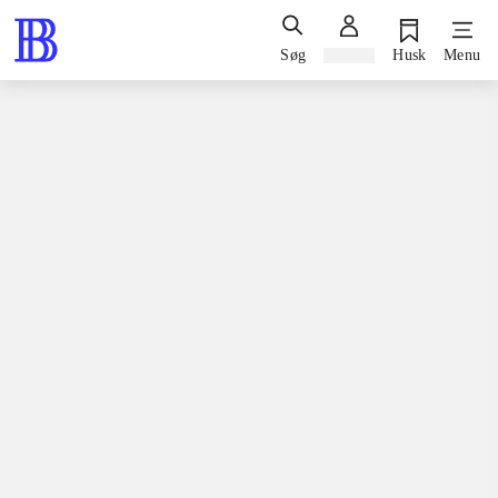
Søg
Log ind
Husk
Menu
Bøger / faglitteratur / disputatser