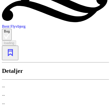
Bent Flyvbjerg
Bog
loading
Detaljer
...
...
...