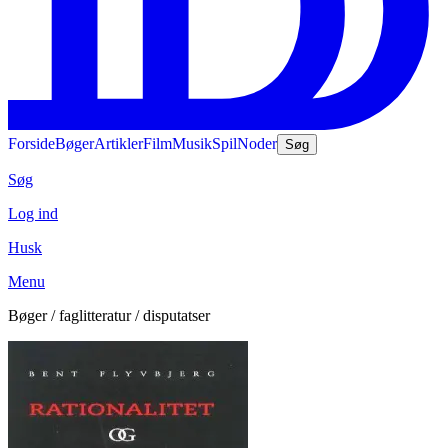
Forside
Bøger
Artikler
Film
Musik
Spil
Noder
Søg
Søg
Log ind
Husk
Menu
Bøger / faglitteratur / disputatser