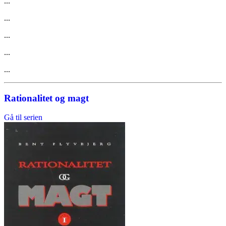
...
...
...
...
...
Rationalitet og magt
Gå til serien