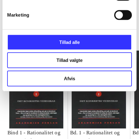
Marketing
Rationalitet og magt
Gå til serien
Tillad alle
Tillad valgte
Afvis
Bind 1 -
Rationalitet og
Bd. 1 -
Rationalitet og
Bd