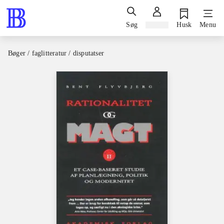
Søg
Log ind
Husk
Menu
Bøger / faglitteratur / disputatser