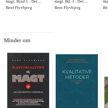
magt. Bind 1 : Det
magt. Bd. 1 : Det
ma
konkretes videnskab
Bent Flyvbjerg
konkretes videnskab
Bent Flyvbjerg
ko
Be
Minder om