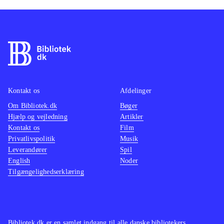
Kontakt os
Afdelinger
Om Bibliotek.dk
Bøger
Hjælp og vejledning
Artikler
Kontakt os
Film
Privatlivspolitik
Musik
Leverandører
Spil
English
Noder
Tilgængelighedserklæring
Bibliotek.dk er en samlet indgang til alle danske bibliotekers