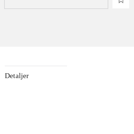
loading
Detaljer
...
...
...
...
...
...
...
...