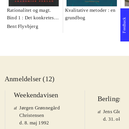
Rationalitet og magt.
Kvalitative metoder : en
Gu
Bind 1 : Det konkretes
grundbog
gr
Feedback
videnskab
pa
Bent Flyvbjerg
He
20
Anmeldelser (12)
Weekendavisen
Berlingske
Jørgen Grønnegård
af
Jens Glebe-
af
Christensen
d. 31. okt. 
d. 8. maj 1992