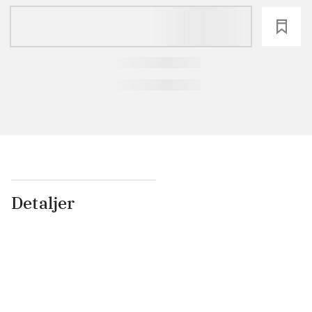
loading
Detaljer
...
...
...
...
...
...