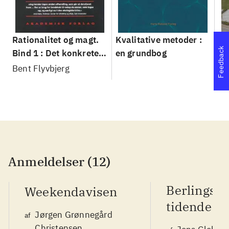
Rationalitet og magt.
Kvalitative metoder :
Gu
Feedback
Bind 1 : Det konkretes
en grundbog
gr
videnskab
pa
Bent Flyvbjerg
He
20
Anmeldelser (12)
Berlingsk
Weekendavisen
tidende
Jørgen Grønnegård
af
Christensen