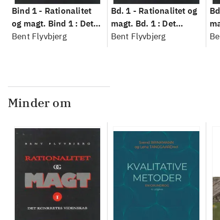
Bind 1 -
Rationalitet
Bd. 1 -
Rationalitet og
Bd
og magt. Bind 1 : Det
magt. Bd. 1 : Det
ma
konkretes videnskab
Bent Flyvbjerg
konkretes videnskab
Bent Flyvbjerg
ko
Be
Minder om