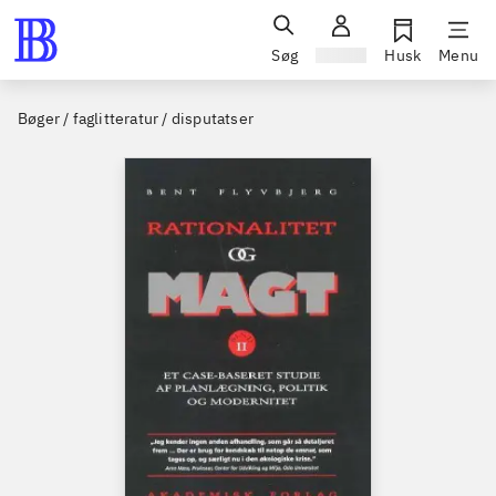
Søg
Log ind
Husk
Menu
Bøger / faglitteratur / disputatser