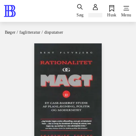
Søg
Log ind
Husk
Menu
Bøger / faglitteratur / disputatser