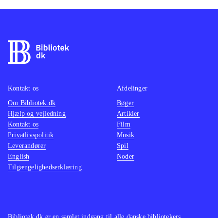
Kontakt os
Afdelinger
Om Bibliotek.dk
Bøger
Hjælp og vejledning
Artikler
Kontakt os
Film
Privatlivspolitik
Musik
Leverandører
Spil
English
Noder
Tilgængelighedserklæring
Bibliotek.dk er en samlet indgang til alle danske bibliotekers