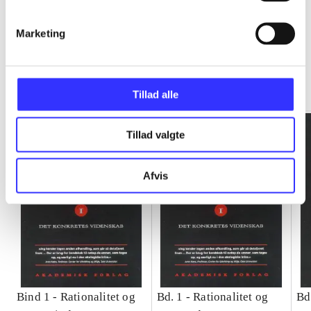
Marketing
Rationalitet og magt
Gå til serien
Tillad alle
Tillad valgte
Afvis
Bind 1 -
Rationalitet og
Bd. 1 -
Rationalitet og
Bd