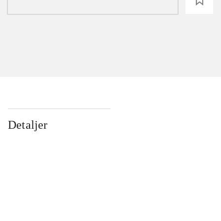
loading
Detaljer
...
...
...
...
...
...
...
...