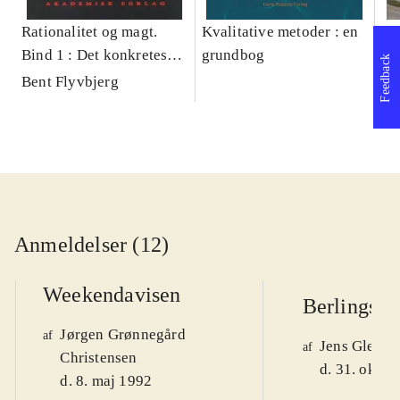
Rationalitet og magt.
Kvalitative metoder : en
Gu
Bind 1 : Det konkretes
grundbog
gr
Feedback
videnskab
pa
Bent Flyvbjerg
He
20
Anmeldelser (12)
Weekendavisen
Berlingske
Jørgen Grønnegård
af
Jens Glebe-
af
Christensen
d. 31. okt. 
d. 8. maj 1992