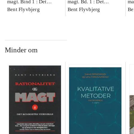
magt. Bind 1 : Det
magt. Bd. 1 : Det
ma
konkretes videnskab
Bent Flyvbjerg
konkretes videnskab
Bent Flyvbjerg
ko
Be
Minder om