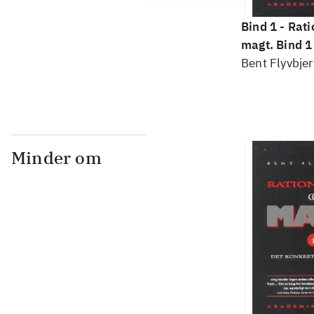
Bind 1 -
Rati
magt. Bind 1 
konkretes v
Bent Flyvbjer
Minder om