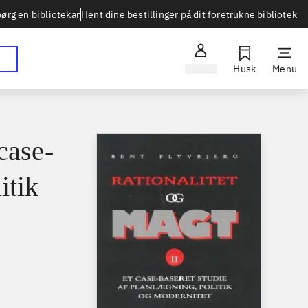
Hent dine bestillinger på dit foretrukne bibliotek
ørg en bibliotekar
Log ind
Husk
Menu
case-
itik