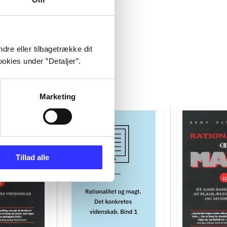
dre eller tilbagetrække dit
okies under ”Detaljer”.
Marketing
Tillad alle