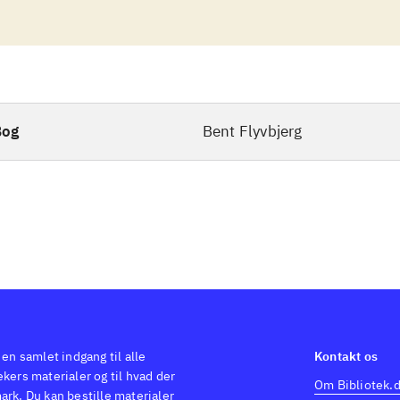
Bog
Bent Flyvbjerg
 en samlet indgang til alle
Kontakt os
kers materialer og til hvad der
Om Bibliotek.
ark. Du kan bestille materialer