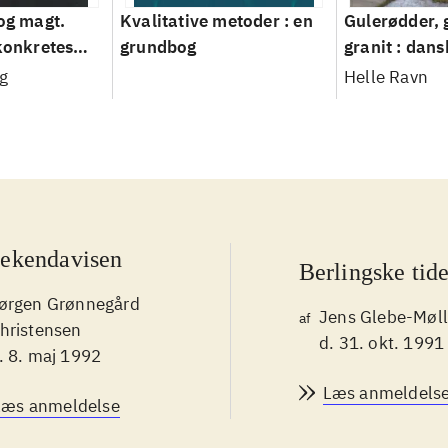
 og magt.
Kvalitative metoder : en
Gulerødder, 
 konkretes
grundbog
granit : dans
parcelhusha
g
Helle Ravn
2008
ekendavisen
Berlingske tid
ørgen Grønnegård
Jens Glebe-Møll
af
hristensen
d. 31. okt. 1991
. 8. maj 1992
Læs anmeldels
Læs anmeldelse