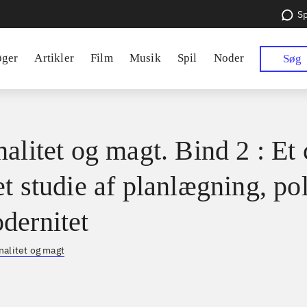
Sp
øger
Artikler
Film
Musik
Spil
Noder
Søg
alitet og magt. Bind 2 : Et 
t studie af planlægning, pol
dernitet
nalitet og magt