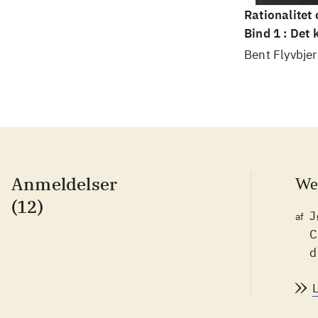
Rationalitet
Bind 1 : Det
videnskab
Bent Flyvbjer
Anmeldelser
We
(12)
J
af
C
d