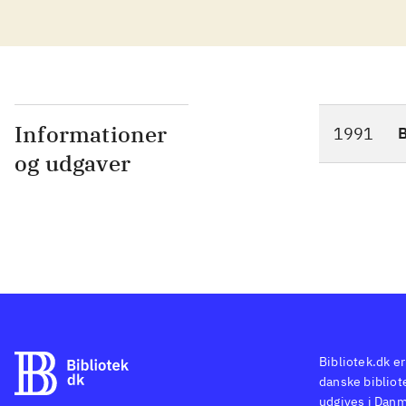
Informationer
1991
og udgaver
Bibliotek.dk er
danske bibliote
udgives i Danm