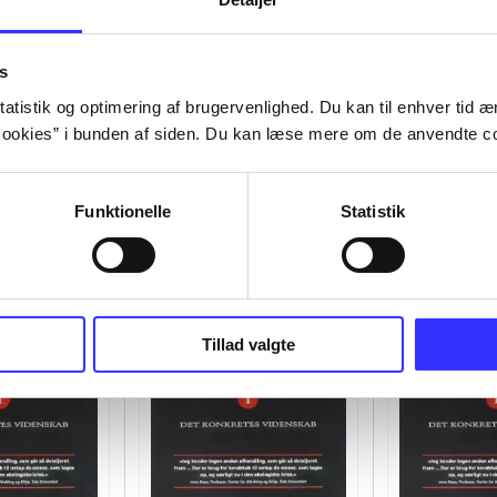
s
atistik og optimering af brugervenlighed. Du kan til enhver tid æn
ookies” i bunden af siden. Du kan læse mere om de anvendte co
Funktionelle
Statistik
Tillad valgte