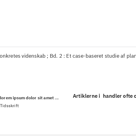
...
...
konkretes videnskab ; Bd. 2 : Et case-baseret studie af pla
Artiklerne i
handler ofte
lorem ipsum dolor sit amet ...
Tidsskrift