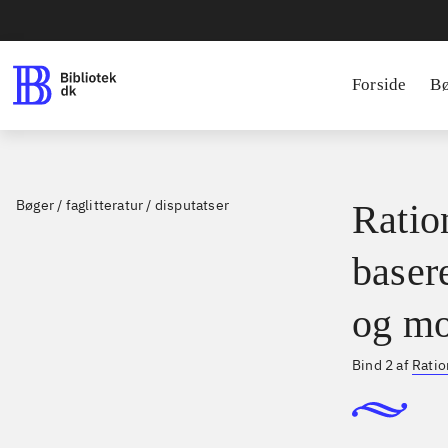
Forside
B
Bøger / faglitteratur / disputatser
Ration
basere
og mo
Bind 2 af
Ratio