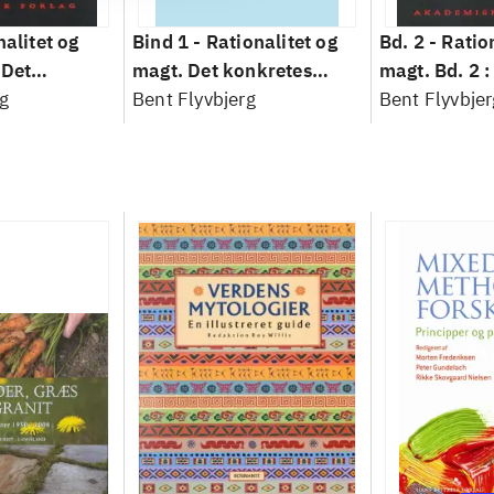
nalitet og
Bind 1 -
Rationalitet og
Bd. 2 -
Ratio
 Det
magt. Det konkretes
magt. Bd. 2 :
idenskab
g
videnskab. Bind 1
Bent Flyvbjerg
baseret studi
Bent Flyvbjer
planlægning,
modernitet