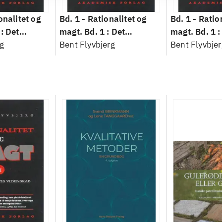
onalitet og
Bd. 1 -
Rationalitet og
Bd. 1 -
Ratio
: Det
magt. Bd. 1 : Det
magt. Bd. 1 :
idenskab
g
konkretes videnskab
Bent Flyvbjerg
konkretes v
Bent Flyvbjer