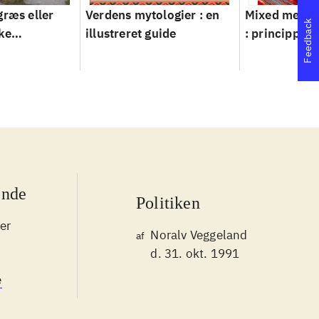
græs eller
Verdens mytologier : en
Mixed metho
Feedback
ke
illustreret guide
: principper 
ver 1950-
ende
Politiken
er
Noralv Veggeland
af
d. 31. okt. 1991
e