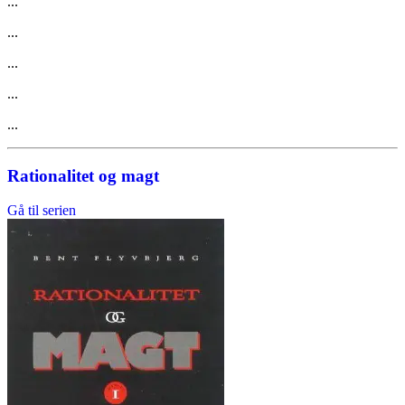
...
...
...
...
...
Rationalitet og magt
Gå til serien