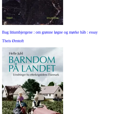
Bag litiumbjergene : om grønne løgne og mørke håb : essay
Theis Ørntoft