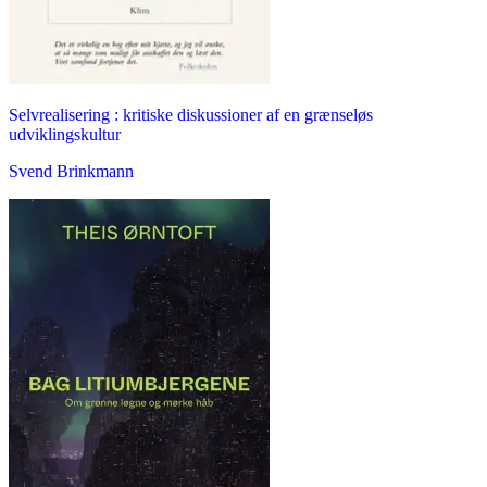
Selvrealisering : kritiske diskussioner af en grænseløs
udviklingskultur
Svend Brinkmann