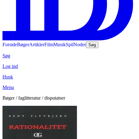
Forside
Bøger
Artikler
Film
Musik
Spil
Noder
Søg
Søg
Log ind
Husk
Menu
Bøger / faglitteratur / disputatser