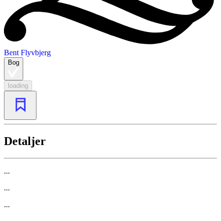
Bent Flyvbjerg
Bog
loading
Detaljer
...
...
...