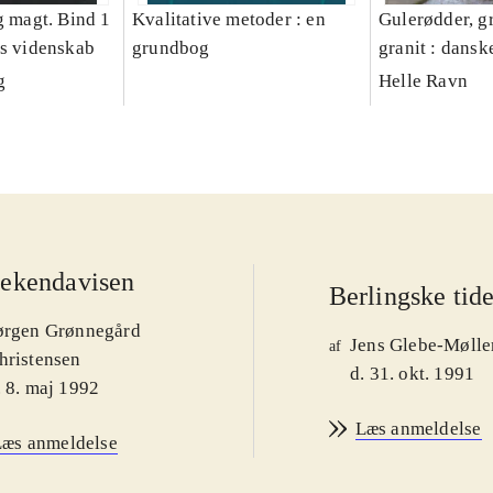
g magt. Bind 1
Kvalitative metoder : en
Gulerødder, gr
es videnskab
grundbog
granit : dansk
parcelhushav
g
Helle Ravn
ekendavisen
Berlingske tid
ørgen Grønnegård
Jens Glebe-Mølle
af
hristensen
d. 31. okt. 1991
. 8. maj 1992
Læs anmeldelse
Læs anmeldelse