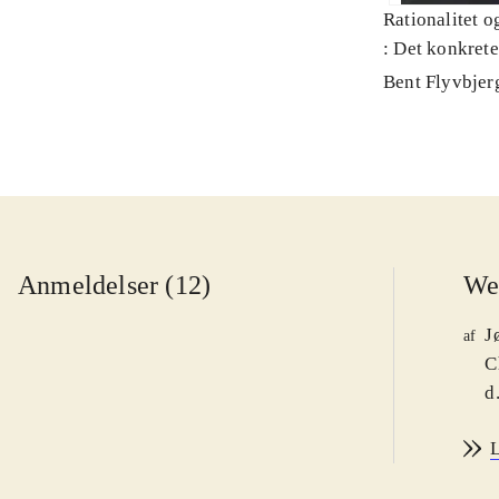
Rationalitet o
: Det konkret
Bent Flyvbjer
Anmeldelser (12)
We
J
af
C
d