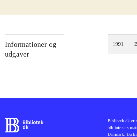
Informationer og
1991
udgaver
Bibliotek.dk er 
bibliotekers mat
Danmark. Du kan