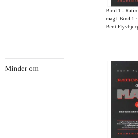
Bind 1 -
Ratio
magt. Bind 1 :
videnskab
Bent Flyvbjer
Minder om