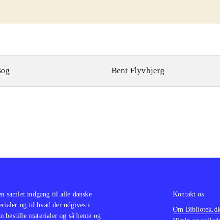
Bog
Bent Flyvbjerg
en samlet indgang til alle danske
Kontakt os
erialer og til hvad der udgives i
Om Bibliotek.d
 bestille materialer og så hente og