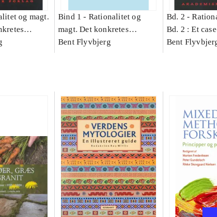
litet og magt.
Bind 1 -
Rationalitet og
Bd. 2 -
Rationa
nkretes
magt. Det konkretes
Bd. 2 : Et cas
g
videnskab. Bind 1
Bent Flyvbjerg
studie af plan
Bent Flyvbjer
politik og mod