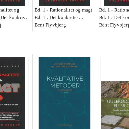
nalitet og
Bd. 1 -
Rationalitet og magt.
Bd. 1 -
Rationa
 Det konkretes
Bd. 1 : Det konkretes
Bd. 1 : Det ko
g
videnskab
Bent Flyvbjerg
videnskab
Bent Flyvbjer