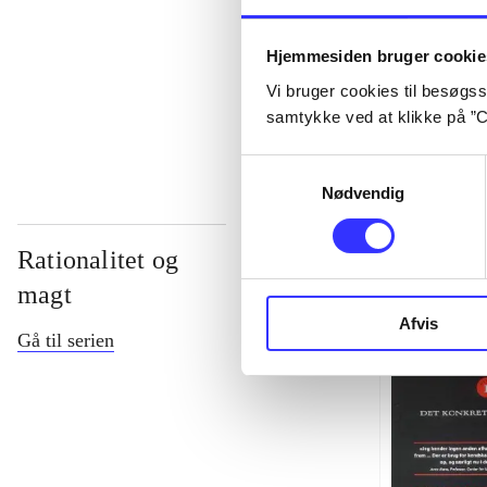
...
Hjemmesiden bruger cookie
Vi bruger cookies til besøgsst
...
samtykke ved at klikke på ”C
Samtykkevalg
Nødvendig
Rationalitet og
magt
Afvis
Gå til serien