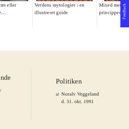
æs eller
Verdens mytologier : en
Mixed methods
Feedback
e
illustreret guide
principper og 
er 1950-2008
ende
Politiken
r
Noralv Veggeland
af
d. 31. okt. 1991