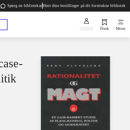
Spørg en bibliotekar
Hent dine bestillinger på dit foretrukne bibliotek
Log ind
Husk
Menu
case-
itik