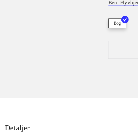
Bent Flyvbje
Bog
Detaljer
...
...