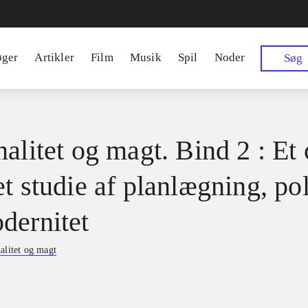
øger
Artikler
Film
Musik
Spil
Noder
Søg
alitet og magt. Bind 2 : Et 
t studie af planlægning, pol
dernitet
alitet og magt