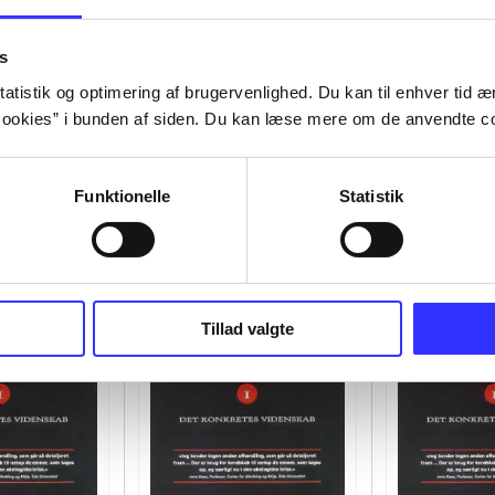
s
atistik og optimering af brugervenlighed. Du kan til enhver tid æn
ookies” i bunden af siden. Du kan læse mere om de anvendte co
Funktionelle
Statistik
Tillad valgte