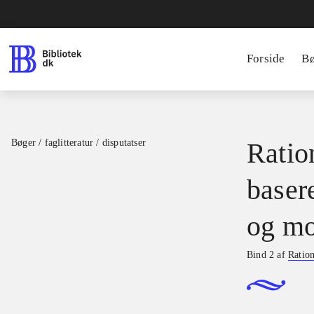
Forside
B
Bøger / faglitteratur / disputatser
Ration
basere
og mo
Bind 2 af
Ration