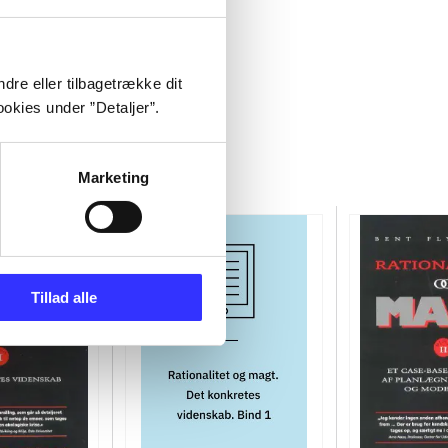
dre eller tilbagetrække dit
okies under ”Detaljer”.
Marketing
Tillad alle