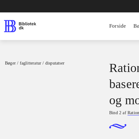
Forside
B
Bøger / faglitteratur / disputatser
Ration
basere
og mo
Bind 2 af
Ration