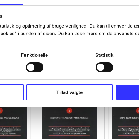
s
atistik og optimering af brugervenlighed. Du kan til enhver tid æn
ookies” i bunden af siden. Du kan læse mere om de anvendte co
Funktionelle
Statistik
Tillad valgte