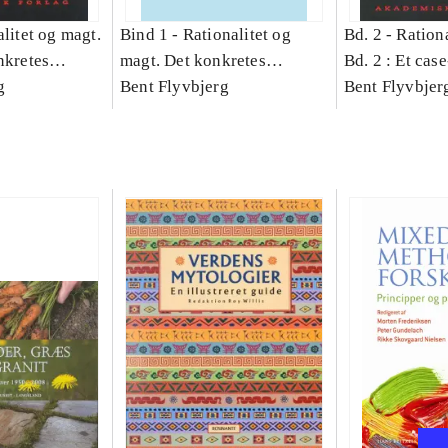
litet og magt.
Bind 1 -
Rationalitet og
Bd. 2 -
Rationa
nkretes
magt. Det konkretes
Bd. 2 : Et cas
g
videnskab. Bind 1
Bent Flyvbjerg
studie af plan
Bent Flyvbjer
politik og mod