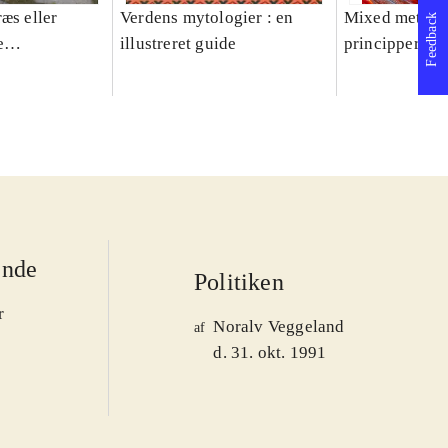
æs eller
Verdens mytologier : en
Mixed methods
Feedback
e
illustreret guide
principper og 
er 1950-2008
ende
Politiken
r
Noralv Veggeland
af
d. 31. okt. 1991