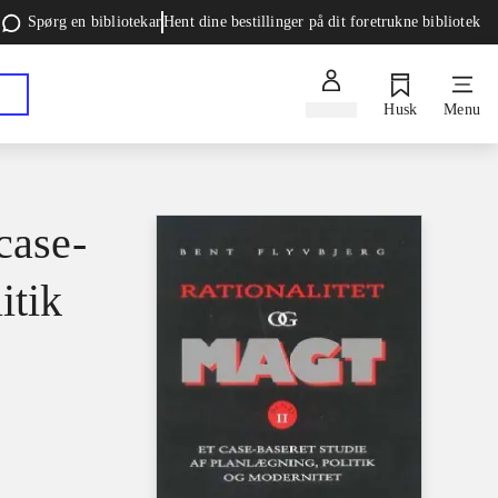
Spørg en bibliotekar
Hent dine bestillinger på dit foretrukne bibliotek
Log ind
Husk
Menu
case-
itik