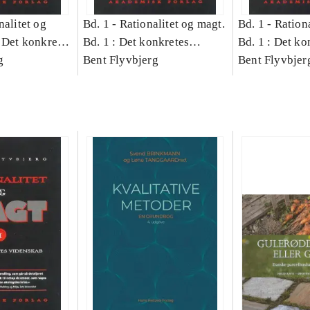
nalitet og
Bd. 1 -
Rationalitet og magt.
Bd. 1 -
Rationa
 Det konkretes
Bd. 1 : Det konkretes
Bd. 1 : Det ko
g
videnskab
Bent Flyvbjerg
videnskab
Bent Flyvbjer