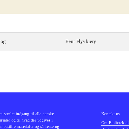
Bog
Bent Flyvbjerg
en samlet indgang til alle danske
Kontakt os
erialer og til hvad der udgives i
Om Bibliotek.d
 bestille materialer og så hente og