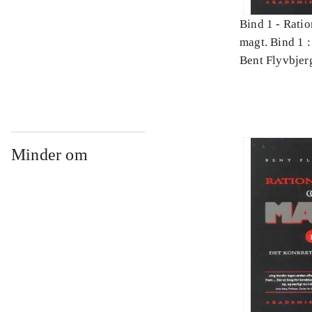
Bind 1 -
Ratio
magt. Bind 1 :
videnskab
Bent Flyvbjer
Minder om