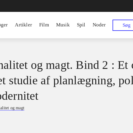
øger
Artikler
Film
Musik
Spil
Noder
Søg
alitet og magt. Bind 2 : Et 
t studie af planlægning, pol
dernitet
alitet og magt