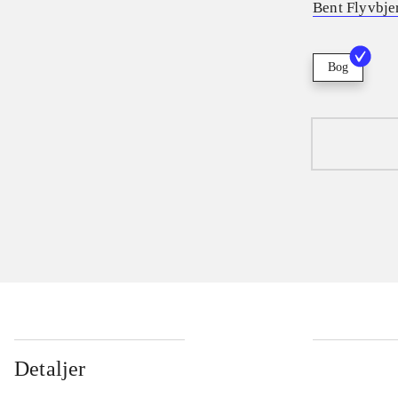
Bent Flyvbje
Bog
Detaljer
...
...