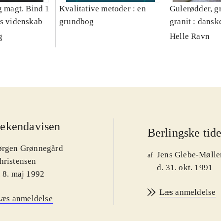
g magt. Bind 1
Kvalitative metoder : en
Gulerødder, gr
es videnskab
grundbog
granit : dansk
parcelhushav
g
Helle Ravn
ekendavisen
Berlingske tid
ørgen Grønnegård
Jens Glebe-Mølle
af
hristensen
d. 31. okt. 1991
. 8. maj 1992
Læs anmeldelse
Læs anmeldelse