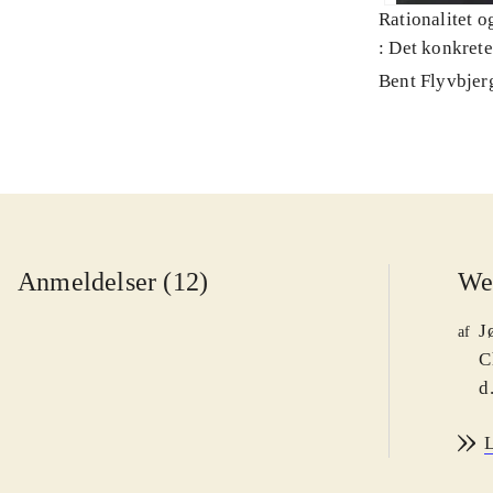
Rationalitet o
: Det konkret
Bent Flyvbjer
Anmeldelser (12)
We
J
af
C
d