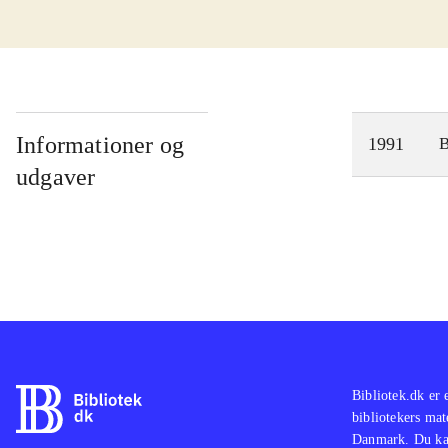
Informationer og
1991
udgaver
Bibliotek.dk er 
bibliotekers mat
Danmark. Du kan