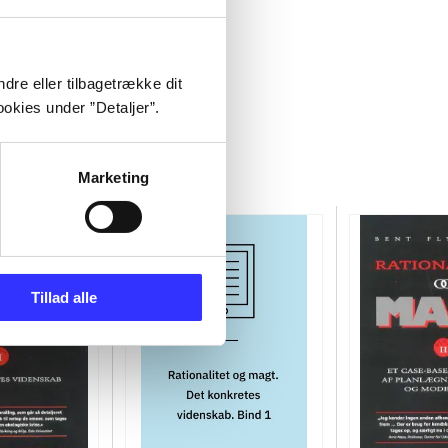
dre eller tilbagetrække dit
okies under ”Detaljer”.
Marketing
Tillad alle