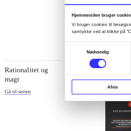
...
Hjemmesiden bruger cookie
Vi bruger cookies til besøgsst
...
samtykke ved at klikke på ”C
Samtykkevalg
Nødvendig
Rationalitet og
magt
Afvis
Gå til serien