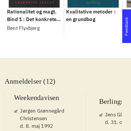
Rationalitet og magt.
Kvalitative metoder :
Gu
Bind 1 : Det konkretes
en grundbog
gr
Feedback
videnskab
pa
Bent Flyvbjerg
He
20
Anmeldelser (12)
Weekendavisen
Berlingske
Jørgen Grønnegård
af
Jens Glebe
af
Christensen
d. 31. okt.
d. 8. maj 1992