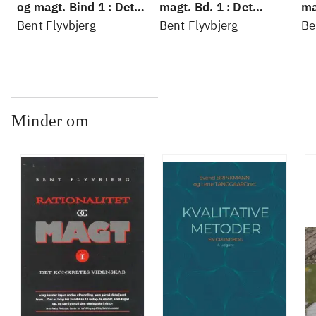
og magt. Bind 1 : Det
magt. Bd. 1 : Det
ma
konkretes videnskab
Bent Flyvbjerg
konkretes videnskab
Bent Flyvbjerg
ko
Be
Minder om