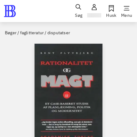
Søg
Log ind
Husk
Menu
Bøger / faglitteratur / disputatser