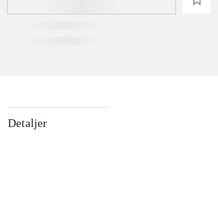
loading
Detaljer
...
...
...
...
...
...
...
...