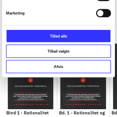
Marketing
Rationalitet og magt
Gå til serien
Tillad alle
Tillad valgte
Afvis
Bind 1 -
Rationalitet
Bd. 1 -
Rationalitet og
Bd