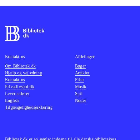
Kontakt os
Afdelinger
Om Bibliotek.dk
Bøger
Hjælp og vejledning
Artikler
Kontakt os
Film
Privatlivspolitik
Musik
Leverandører
Spil
English
Noder
Tilgængelighedserklæring
Bibliotek.dk er en samlet indgang til alle danske bibliotekers