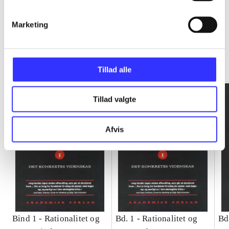
Marketing
Rationalitet og magt
Gå til serien
Tillad alle
Tillad valgte
Afvis
Bind 1 -
Rationalitet og
Bd. 1 -
Rationalitet og
Bd