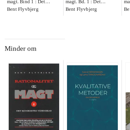
magt. Bind 1 : Det
magt. Bd. 1 : Det
ma
konkretes videnskab
Bent Flyvbjerg
konkretes videnskab
Bent Flyvbjerg
ko
Be
Minder om