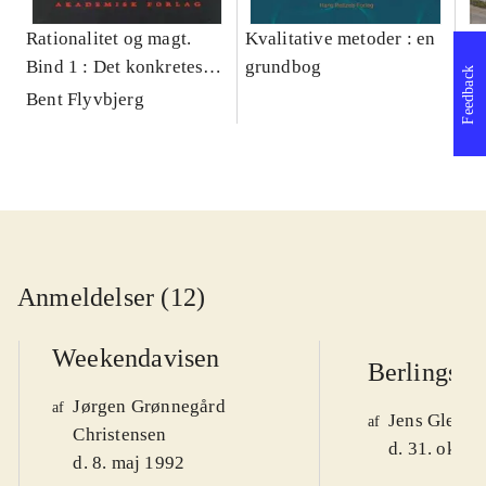
Rationalitet og magt.
Kvalitative metoder : en
Gu
Bind 1 : Det konkretes
grundbog
gr
Feedback
videnskab
pa
Bent Flyvbjerg
He
20
Anmeldelser (12)
Weekendavisen
Berlingske
Jørgen Grønnegård
af
Jens Glebe-
af
Christensen
d. 31. okt. 
d. 8. maj 1992