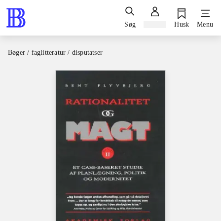
Søg
Log ind
Husk
Menu
Bøger / faglitteratur / disputatser