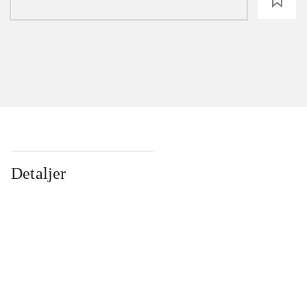
loading
Detaljer
...
...
...
...
...
...
...
...