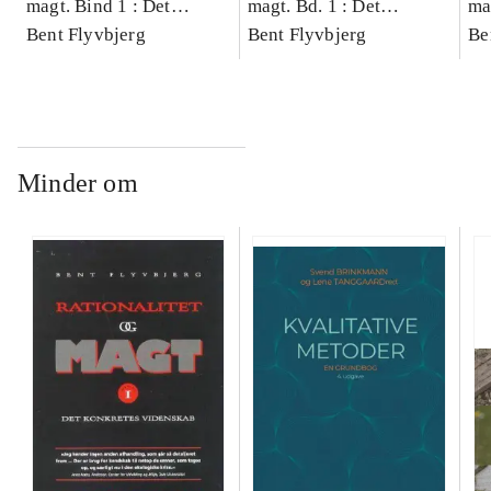
magt. Bind 1 : Det
magt. Bd. 1 : Det
ma
konkretes videnskab
Bent Flyvbjerg
konkretes videnskab
Bent Flyvbjerg
ko
Be
Minder om