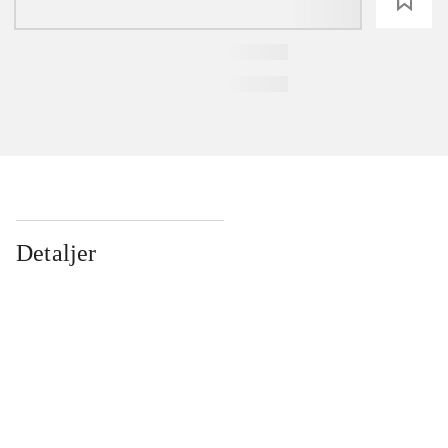
loading
Detaljer
...
...
...
...
...
...
...
...