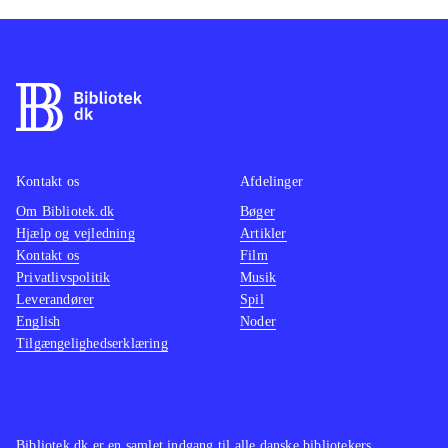
Kontakt os
Afdelinger
Om Bibliotek.dk
Bøger
Hjælp og vejledning
Artikler
Kontakt os
Film
Privatlivspolitik
Musik
Leverandører
Spil
English
Noder
Tilgængelighedserklæring
Bibliotek.dk er en samlet indgang til alle danske bibliotekers