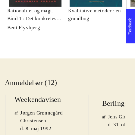
Rationalitet og magt.
Kvalitative metoder : en
Gu
Bind 1 : Det konkretes
grundbog
gr
Feedback
videnskab
pa
Bent Flyvbjerg
He
20
Anmeldelser (12)
Weekendavisen
Berlingske
Jørgen Grønnegård
af
Jens Glebe-
af
Christensen
d. 31. okt. 
d. 8. maj 1992