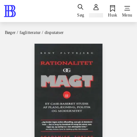
Søg
Log ind
Husk
Menu
Bøger / faglitteratur / disputatser