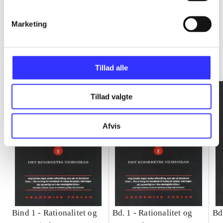
Marketing
Rationalitet og magt
Gå til serien
Tillad alle
Tillad valgte
Afvis
Bind 1 -
Rationalitet og
Bd. 1 -
Rationalitet og
Bd