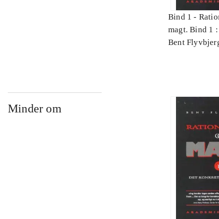
Bind 1 -
Ratio
magt. Bind 1 :
videnskab
Bent Flyvbjer
Minder om