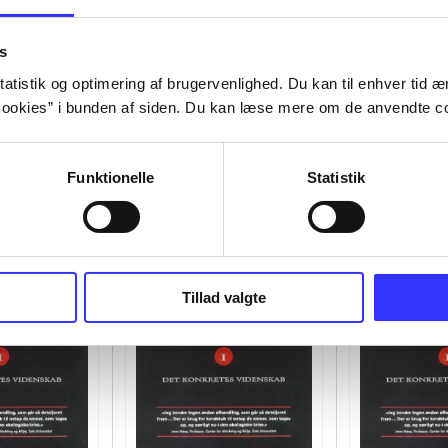
s
atistik og optimering af brugervenlighed. Du kan til enhver tid æn
ookies” i bunden af siden. Du kan læse mere om de anvendte co
Funktionelle
Statistik
Tillad valgte