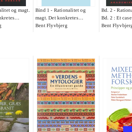
litet og magt.
Bind 1 -
Rationalitet og
Bd. 2 -
Rationa
nkretes
magt. Det konkretes
Bd. 2 : Et cas
g
videnskab. Bind 1
Bent Flyvbjerg
studie af plan
Bent Flyvbjer
politik og mod