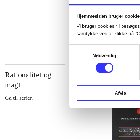
...
Hjemmesiden bruger cookie
Vi bruger cookies til besøgsst
...
samtykke ved at klikke på ”C
Samtykkevalg
Nødvendig
Rationalitet og
magt
Afvis
Gå til serien