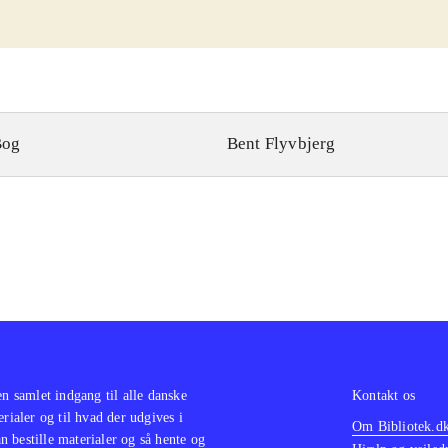
Bog
Bent Flyvbjerg
en samlet indgang til alle danske
Kontakt os
erialer og til hvad der udgives i
Om Bibliotek.d
 bestille materialer og så hente og