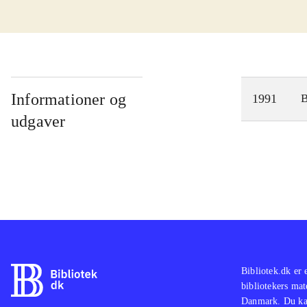
Informationer og
1991
udgaver
Bibliotek.dk er 
bibliotekers mat
Danmark. Du kan