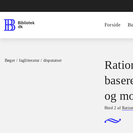
Forside
B
Bøger / faglitteratur / disputatser
Ration
basere
og mo
Bind 2 af
Ration