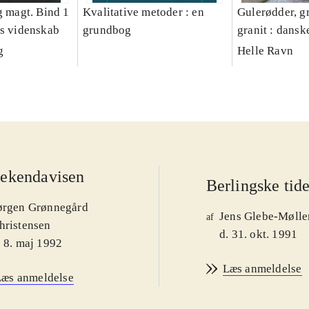
g magt. Bind 1
Kvalitative metoder : en
Gulerødder, gr
es videnskab
grundbog
granit : dansk
parcelhushav
g
Helle Ravn
ekendavisen
Berlingske tid
ørgen Grønnegård
Jens Glebe-Mølle
af
hristensen
d. 31. okt. 1991
. 8. maj 1992
Læs anmeldelse
Læs anmeldelse