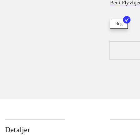
Bent Flyvbje
Bog
Detaljer
...
...