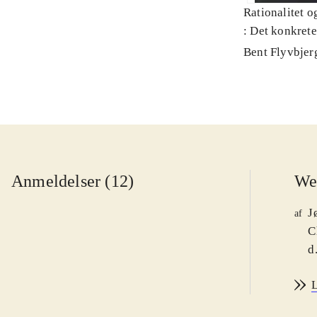
Rationalitet o
: Det konkret
Bent Flyvbjer
Anmeldelser (12)
We
J
af
C
d