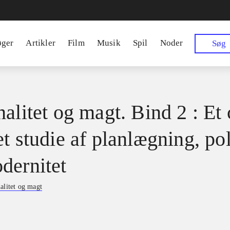
øger
Artikler
Film
Musik
Spil
Noder
Søg
alitet og magt. Bind 2 : Et 
t studie af planlægning, pol
dernitet
alitet og magt