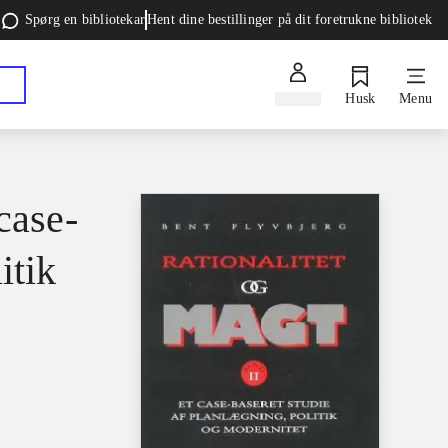
Spørg en bibliotekar
Hent dine bestillinger på dit foretrukne bibliotek
Log ind
Husk
Menu
case-
itik