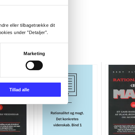
dre eller tilbagetrække dit
okies under ”Detaljer”.
Marketing
Tillad alle