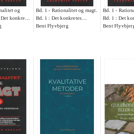
nalitet og
Bd. 1 -
Rationalitet og magt.
Bd. 1 -
Rationa
 Det konkretes
Bd. 1 : Det konkretes
Bd. 1 : Det ko
g
videnskab
Bent Flyvbjerg
videnskab
Bent Flyvbjer