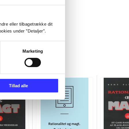
dre eller tilbagetrække dit
okies under ”Detaljer”.
Marketing
Tillad alle