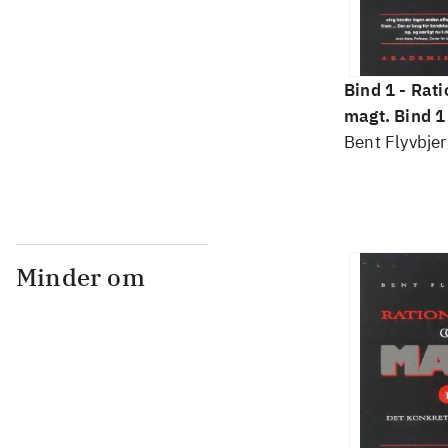
Bind 1 -
Rati
magt. Bind 1 
konkretes v
Bent Flyvbjer
Minder om