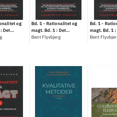
onalitet og
Bd. 1 -
Rationalitet og
Bd. 1 -
Ratio
: Det
magt. Bd. 1 : Det
magt. Bd. 1 :
idenskab
g
konkretes videnskab
Bent Flyvbjerg
konkretes v
Bent Flyvbjer