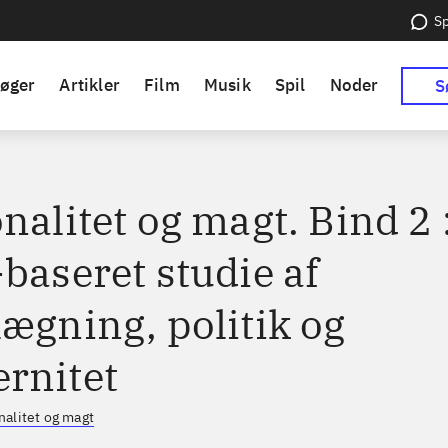
Sp
øger
Artikler
Film
Musik
Spil
Noder
S
nalitet og magt. Bind 2 
baseret studie af
lægning, politik og
rnitet
nalitet og magt