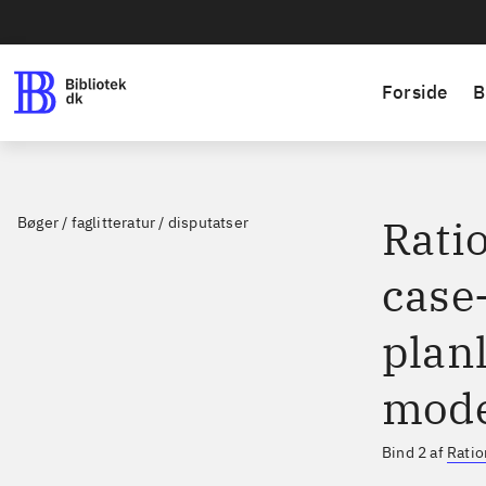
Forside
B
Ratio
Bøger / faglitteratur / disputatser
case-
plan
mode
Bind 2 af
Ratio