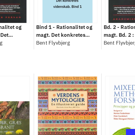
nalitet og
Bind 1 -
Rationalitet og
Bd. 2 -
Ratio
 Det
magt. Det konkretes
magt. Bd. 2 :
idenskab
g
videnskab. Bind 1
Bent Flyvbjerg
baseret studi
Bent Flyvbjer
planlægning,
modernitet