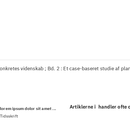
...
...
...
...
...
...
konkretes videnskab ; Bd. 2 : Et case-baseret studie af pla
Artiklerne i
handler ofte
lorem ipsum dolor sit amet ...
Tidsskrift