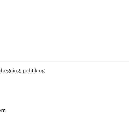
...
...
nlægning, politik og
 om