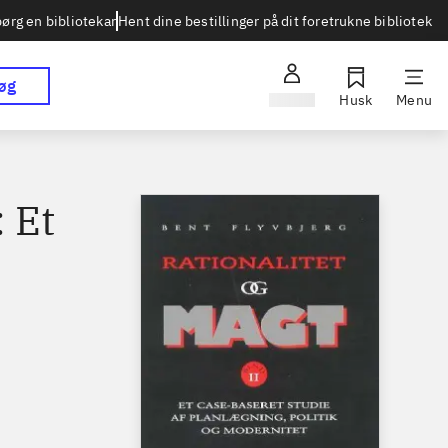
Hent dine bestillinger på dit foretrukne bibliotek
ørg en bibliotekar
øg
Log ind
Husk
Menu
: Et