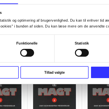
s
atistik og optimering af brugervenlighed. Du kan til enhver tid æn
ookies” i bunden af siden. Du kan læse mere om de anvendte co
Funktionelle
Statistik
Tillad valgte