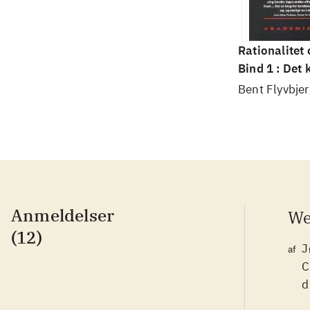
Rationalitet
Bind 1 : Det
videnskab
Bent Flyvbjer
Anmeldelser
We
(12)
J
af
C
d