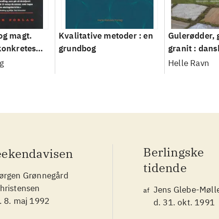
 og magt.
Kvalitative metoder : en
Gulerødder, 
 konkretes
grundbog
granit : dans
parcelhusha
g
Helle Ravn
2008
Berlingske
ekendavisen
tidende
ørgen Grønnegård
hristensen
Jens Glebe-Møll
af
. 8. maj 1992
d. 31. okt. 1991