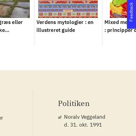
Feedback
græs eller
Verdens mytologier : en
Mixed metho
ke
illustreret guide
: principper 
ver 1950-
Politiken
Noralv Veggeland
er
af
d. 31. okt. 1991