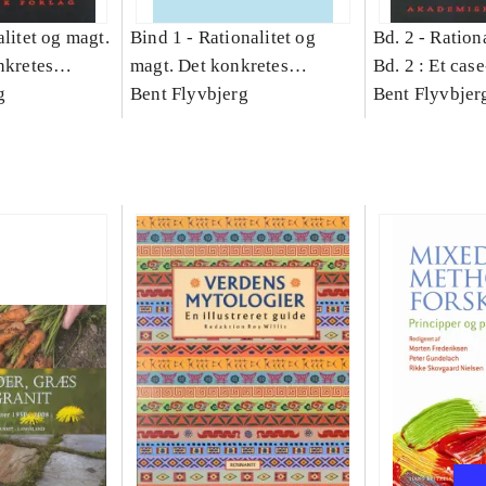
litet og magt.
Bind 1 -
Rationalitet og
Bd. 2 -
Rationa
nkretes
magt. Det konkretes
Bd. 2 : Et cas
g
videnskab. Bind 1
Bent Flyvbjerg
studie af plan
Bent Flyvbjer
politik og mod