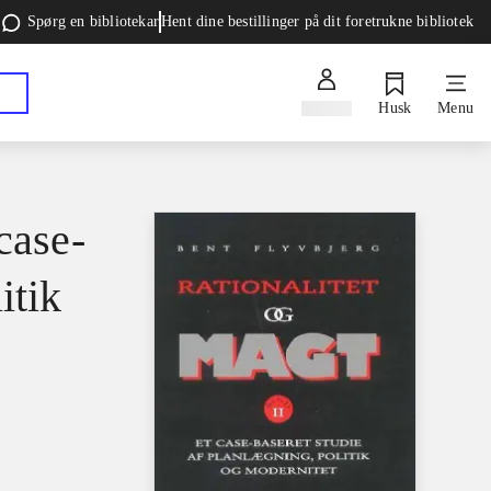
Spørg en bibliotekar
Hent dine bestillinger på dit foretrukne bibliotek
Log ind
Husk
Menu
case-
itik