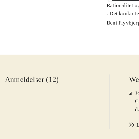
Rationalitet o
: Det konkret
Bent Flyvbjer
Anmeldelser (12)
We
J
af
C
d