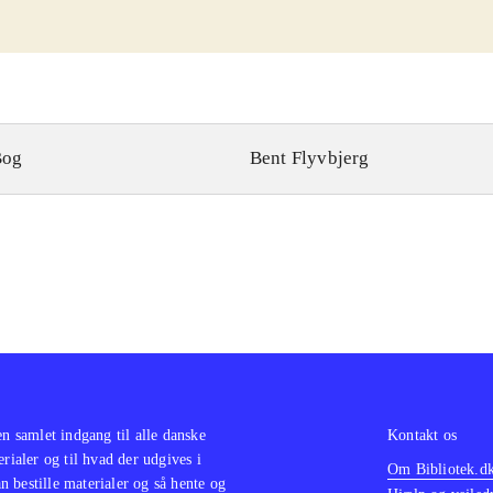
Bog
Bent Flyvbjerg
en samlet indgang til alle danske
Kontakt os
erialer og til hvad der udgives i
Om Bibliotek.d
 bestille materialer og så hente og