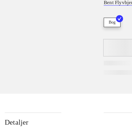
Bent Flyvbje
Bog
Detaljer
...
...