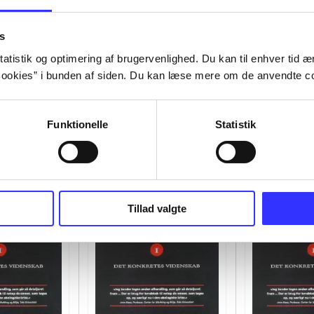
s
atistik og optimering af brugervenlighed. Du kan til enhver tid æn
ookies” i bunden af siden. Du kan læse mere om de anvendte co
Funktionelle
Statistik
Tillad valgte