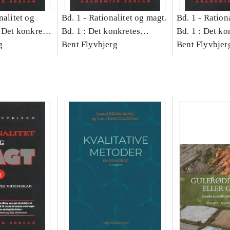
nalitet og
Bd. 1 -
Rationalitet og magt.
Bd. 1 -
Rationa
 Det konkretes
Bd. 1 : Det konkretes
Bd. 1 : Det ko
g
videnskab
Bent Flyvbjerg
videnskab
Bent Flyvbjer