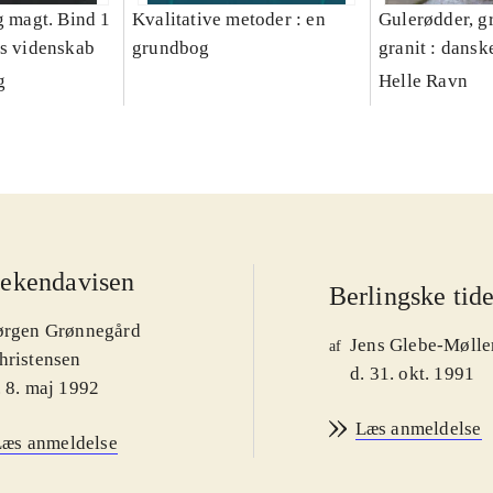
g magt. Bind 1
Kvalitative metoder : en
Gulerødder, gr
es videnskab
grundbog
granit : dansk
parcelhushav
g
Helle Ravn
ekendavisen
Berlingske tid
ørgen Grønnegård
Jens Glebe-Mølle
af
hristensen
d. 31. okt. 1991
. 8. maj 1992
Læs anmeldelse
Læs anmeldelse