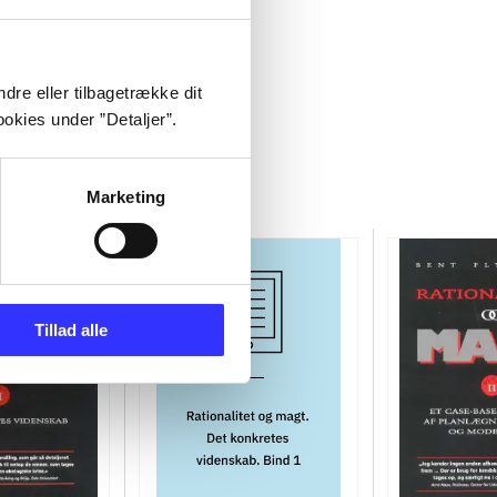
dre eller tilbagetrække dit
okies under ”Detaljer”.
Marketing
Tillad alle