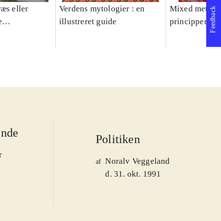
æs eller
Verdens mytologier : en
Mixed methods
Feedback
e
illustreret guide
principper og 
er 1950-2008
ende
Politiken
r
Noralv Veggeland
af
d. 31. okt. 1991