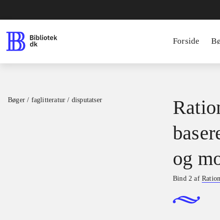
Forside
B
Bøger / faglitteratur / disputatser
Ration
basere
og mo
Bind 2 af
Ration