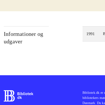
Informationer og
1991
udgaver
Bibliotek.dk er 
bibliotekers mat
Danmark. Du kan