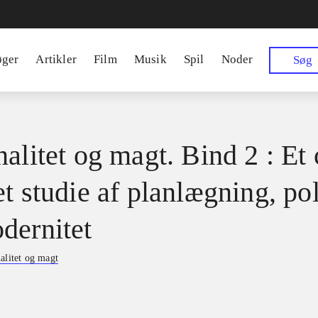
øger
Artikler
Film
Musik
Spil
Noder
Søg
alitet og magt. Bind 2 : Et 
t studie af planlægning, pol
dernitet
alitet og magt