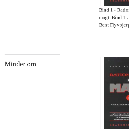
Bind 1 -
Ratio
magt. Bind 1 :
videnskab
Bent Flyvbjer
Minder om