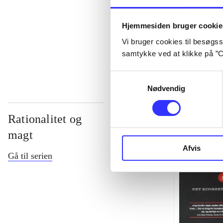
...
Hjemmesiden bruger cookie
Vi bruger cookies til besøgsst
...
samtykke ved at klikke på ”C
Samtykkevalg
Nødvendig
Rationalitet og
magt
Afvis
Gå til serien