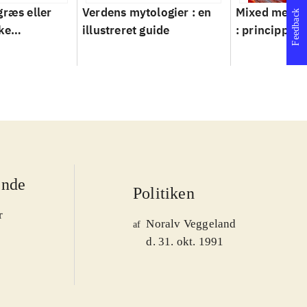
græs eller
Verdens mytologier : en
Mixed metho
Feedback
ke
illustreret guide
: principper 
ver 1950-
ende
Politiken
r
Noralv Veggeland
af
d. 31. okt. 1991