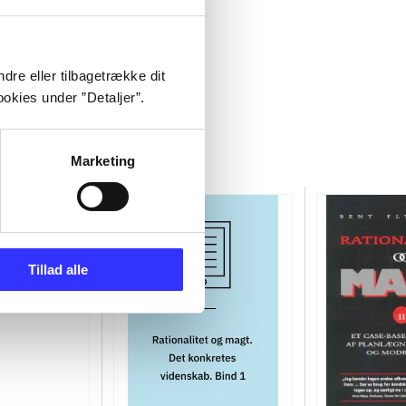
dre eller tilbagetrække dit
okies under ”Detaljer”.
Marketing
Tillad alle