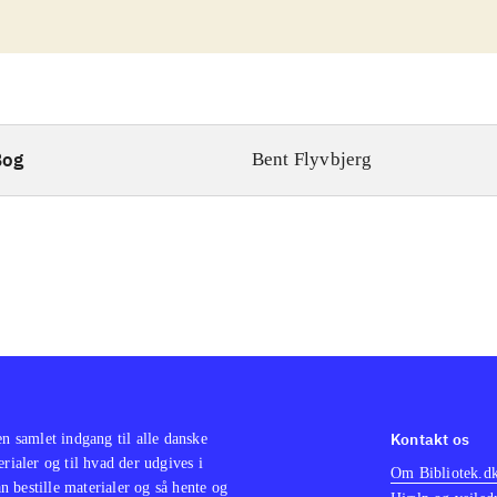
Bog
Bent Flyvbjerg
Kontakt os
en samlet indgang til alle danske
erialer og til hvad der udgives i
Om Bibliotek.d
 bestille materialer og så hente og