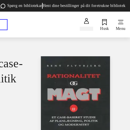
Spørg en bibliotekar
Hent dine bestillinger på dit foretrukne bibliotek
Log ind
Husk
Menu
case-
itik