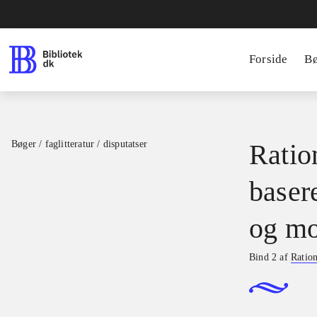
Forside
B
Bøger / faglitteratur / disputatser
Ration
basere
og mo
Bind 2 af
Ration