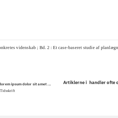
...
...
onkretes videnskab ; Bd. 2 : Et case-baseret studie af planlægn
Artiklerne i
handler ofte
lorem ipsum dolor sit amet ...
Tidsskrift