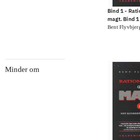
Bind 1 -
Rati
magt. Bind 1 
konkretes v
Bent Flyvbjer
Minder om