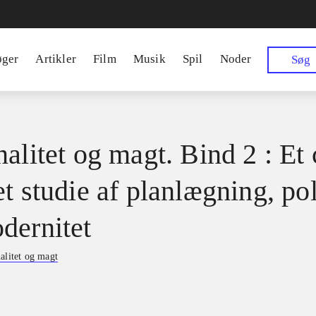
øger
Artikler
Film
Musik
Spil
Noder
Søg
alitet og magt. Bind 2 : Et 
t studie af planlægning, pol
dernitet
alitet og magt