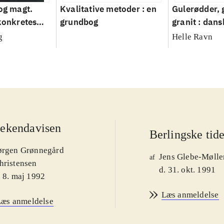
 og magt.
Kvalitative metoder : en
Gulerødder, 
 konkretes
grundbog
granit : dans
parcelhusha
g
Helle Ravn
2008
ekendavisen
Berlingske tid
ørgen Grønnegård
Jens Glebe-Mølle
af
hristensen
d. 31. okt. 1991
. 8. maj 1992
Læs anmeldelse
Læs anmeldelse