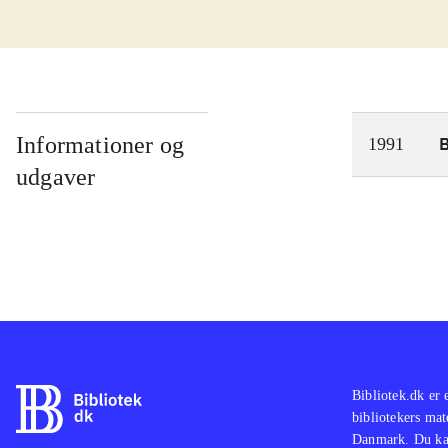
Informationer og
1991
udgaver
Bibliotek.dk er 
bibliotekers mat
Danmark. Du kan