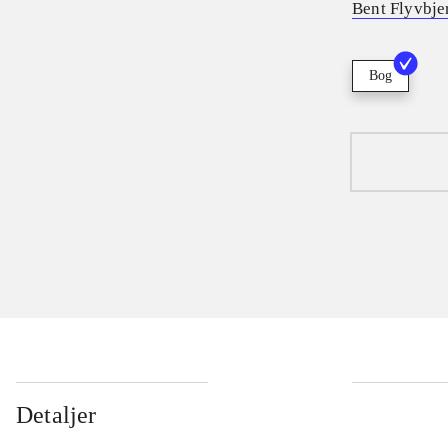
Bent Flyvbje
Bog
Detaljer
...
...