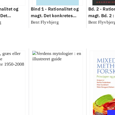
nalitet og
Bind 1 -
Rationalitet og
Bd. 2 -
Ratio
 Det
magt. Det konkretes
magt. Bd. 2 :
idenskab
videnskab. Bind 1
baseret studi
g
Bent Flyvbjerg
Bent Flyvbjer
planlægning,
modernitet