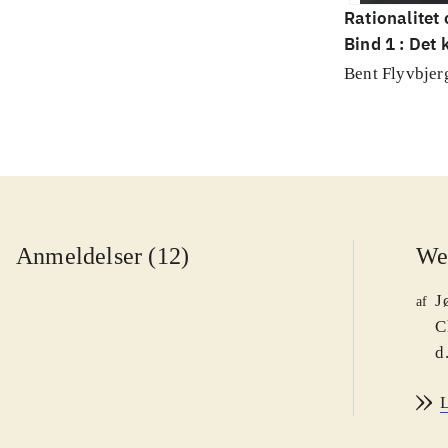
Rationalitet
Bind 1 : Det
videnskab
Bent Flyvbjer
Anmeldelser (12)
We
J
af
C
d