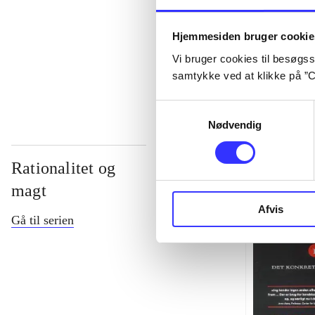
...
Hjemmesiden bruger cookie
Vi bruger cookies til besøgsst
...
samtykke ved at klikke på ”C
Samtykkevalg
Nødvendig
Rationalitet og
magt
Afvis
Gå til serien