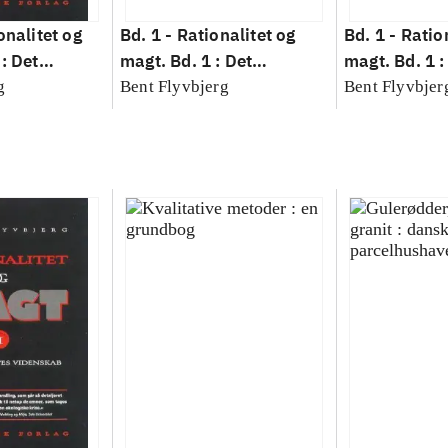
onalitet og
Bd. 1 -
Rationalitet og
Bd. 1 -
Ratio
: Det
magt. Bd. 1 : Det
magt. Bd. 1 :
idenskab
konkretes videnskab
konkretes v
g
Bent Flyvbjerg
Bent Flyvbjer