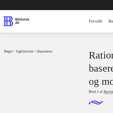
Forside
B
Bøger / faglitteratur / disputatser
Ration
basere
og mo
Bind 2 af
Ration