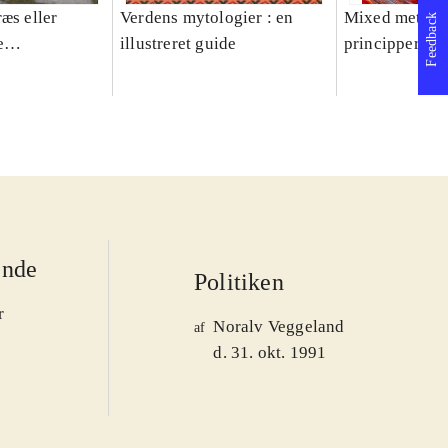
æs eller
Verdens mytologier : en
Mixed methods
Feedback
e
illustreret guide
principper og 
er 1950-2008
ende
Politiken
r
Noralv Veggeland
af
d. 31. okt. 1991