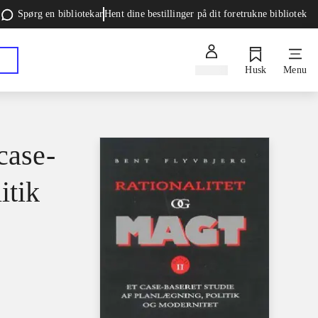
Spørg en bibliotekar
Hent dine bestillinger på dit foretrukne bibliotek
Log ind
Husk
Menu
case-
itik