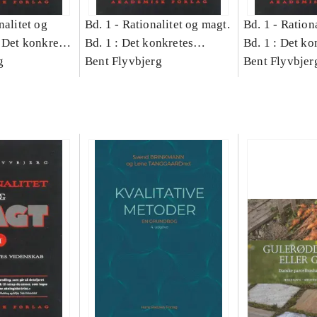
nalitet og
Bd. 1 -
Rationalitet og magt.
Bd. 1 -
Rationa
 Det konkretes
Bd. 1 : Det konkretes
Bd. 1 : Det ko
g
videnskab
Bent Flyvbjerg
videnskab
Bent Flyvbjer