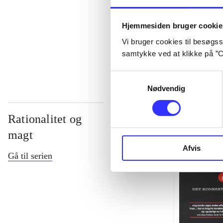
...
Hjemmesiden bruger cookie
Vi bruger cookies til besøgsst
...
samtykke ved at klikke på ”C
Samtykkevalg
Nødvendig
Rationalitet og
magt
Afvis
Gå til serien