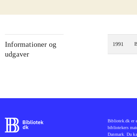
Informationer og
1991
udgaver
Bibliotek.dk er 
bibliotekers mat
Danmark. Du kan