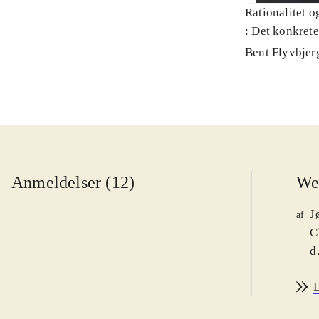
Rationalitet o
: Det konkret
Bent Flyvbjer
Anmeldelser (12)
We
J
af
C
d