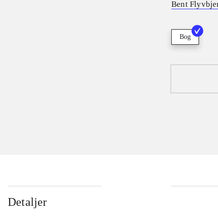
Bent Flyvbje
Bog
Detaljer
...
...