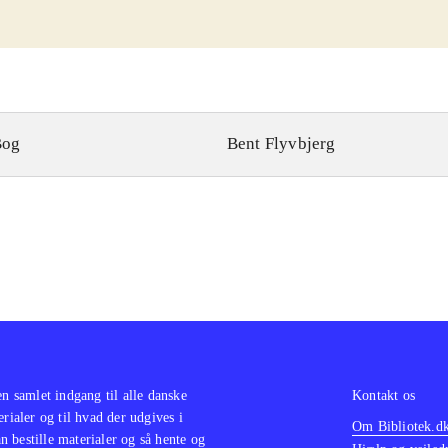
Bog
Bent Flyvbjerg
en samlet indgang til alle danske
Kontakt os
erialer og til hvad der udgives i
Om Bibliotek.d
 bestille materialer og så hente og