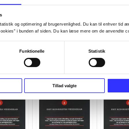
s
atistik og optimering af brugervenlighed. Du kan til enhver tid æn
ookies” i bunden af siden. Du kan læse mere om de anvendte co
Funktionelle
Statistik
Tillad valgte