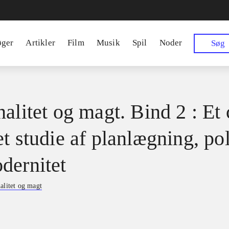
øger
Artikler
Film
Musik
Spil
Noder
Søg
alitet og magt. Bind 2 : Et 
t studie af planlægning, pol
dernitet
alitet og magt