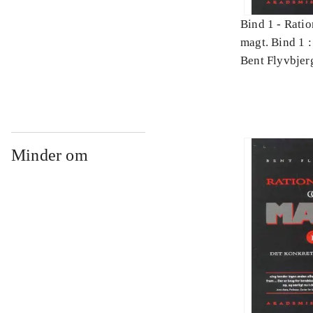
Bind 1 -
Ratio
magt. Bind 1 :
videnskab
Bent Flyvbjer
Minder om