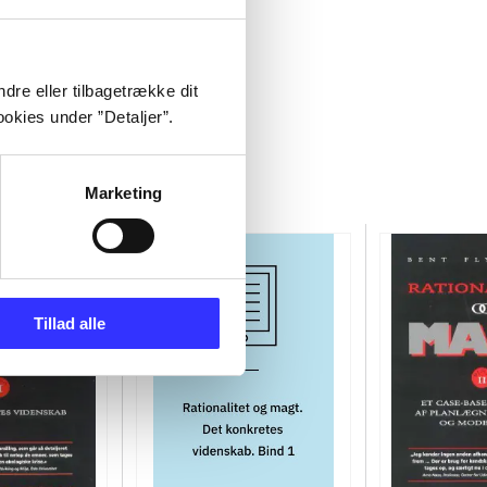
dre eller tilbagetrække dit
okies under ”Detaljer”.
Marketing
Tillad alle