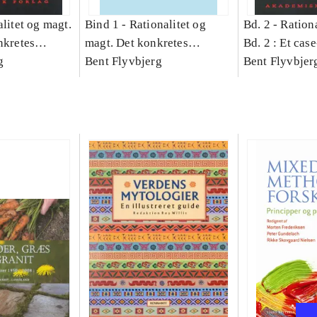
litet og magt.
Bind 1 -
Rationalitet og
Bd. 2 -
Rationa
nkretes
magt. Det konkretes
Bd. 2 : Et cas
g
videnskab. Bind 1
Bent Flyvbjerg
studie af plan
Bent Flyvbjer
politik og mod