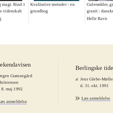
g magt. Bind 1
Kvalitative metoder : en
Gulerødder, gr
es videnskab
grundbog
granit : dansk
parcelhushav
g
Helle Ravn
ekendavisen
Berlingske tid
ørgen Grønnegård
Jens Glebe-Mølle
af
hristensen
d. 31. okt. 1991
. 8. maj 1992
Læs anmeldelse
Læs anmeldelse