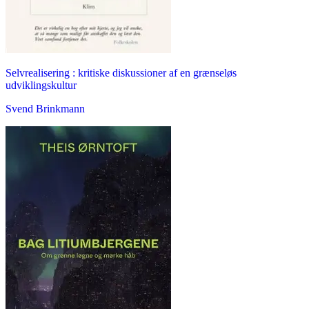
Selvrealisering : kritiske diskussioner af en grænseløs
udviklingskultur
Svend Brinkmann