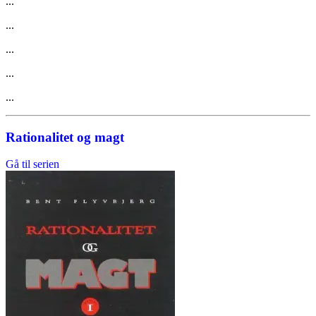
...
...
...
...
...
Rationalitet og magt
Gå til serien