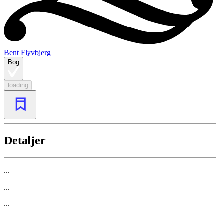
Bent Flyvbjerg
Bog
loading
Detaljer
...
...
...