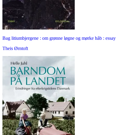
Bag litiumbjergene : om grønne løgne og mørke håb : essay
Theis Ørntoft