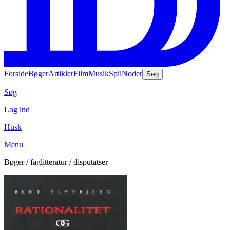
Forside
Bøger
Artikler
Film
Musik
Spil
Noder
Søg
Søg
Log ind
Husk
Menu
Bøger / faglitteratur / disputatser