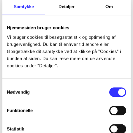
Samtykke
Detaljer
Om
Artikler
Hjemmesiden bruger cookies
Alle registrerede artikler fordelt på udgivelser
Vi bruger cookies til besøgsstatistik og optimering af
brugervenlighed. Du kan til enhver tid ændre eller
...
tilbagetrække dit samtykke ved at klikke på ”Cookies” i
bunden af siden. Du kan læse mere om de anvendte
cookies under ”Detaljer”.
...
...
Samtykkevalg
Nødvendig
...
Funktionelle
...
Statistik