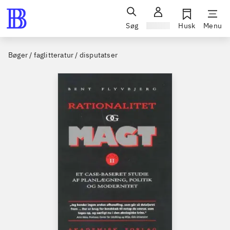
Søg
Log ind
Husk
Menu
Bøger / faglitteratur / disputatser