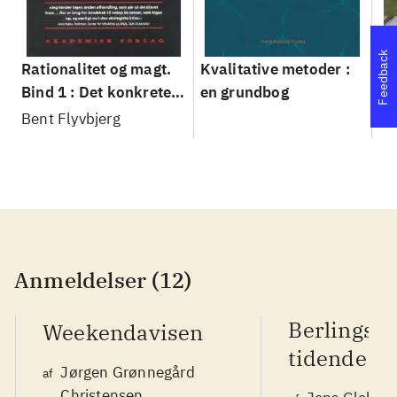
Feedback
Rationalitet og magt.
Kvalitative metoder :
Gu
Bind 1 : Det konkretes
en grundbog
gr
videnskab
pa
Bent Flyvbjerg
He
20
Anmeldelser (12)
Berlingsk
Weekendavisen
tidende
Jørgen Grønnegård
af
Christensen