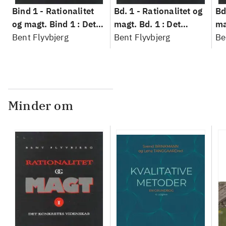
Bind 1 -
Rationalitet
Bd. 1 -
Rationalitet og
Bd
og magt. Bind 1 : Det
magt. Bd. 1 : Det
ma
konkretes videnskab
Bent Flyvbjerg
konkretes videnskab
Bent Flyvbjerg
ko
Be
Minder om