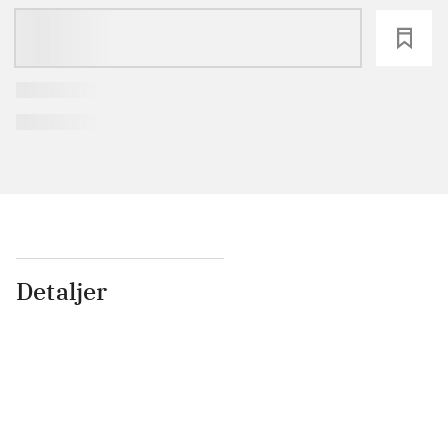
loading
Detaljer
...
...
...
...
...
...