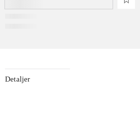
loading
Detaljer
...
...
...
...
...
...
...
...