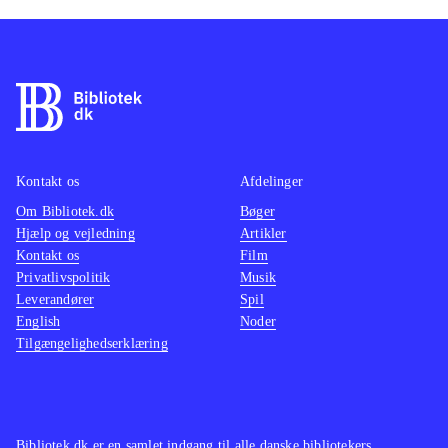
Kontakt os
Afdelinger
Om Bibliotek.dk
Bøger
Hjælp og vejledning
Artikler
Kontakt os
Film
Privatlivspolitik
Musik
Leverandører
Spil
English
Noder
Tilgængelighedserklæring
Bibliotek.dk er en samlet indgang til alle danske bibliotekers