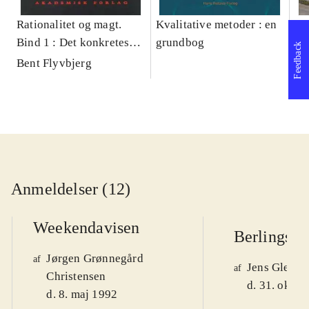
Rationalitet og magt.
Kvalitative metoder : en
Gu
Bind 1 : Det konkretes
grundbog
gr
Feedback
videnskab
pa
Bent Flyvbjerg
He
20
Anmeldelser (12)
Weekendavisen
Berlingske
Jørgen Grønnegård
af
Jens Glebe-
af
Christensen
d. 31. okt. 
d. 8. maj 1992