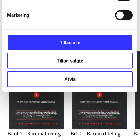
Marketing
Rationalitet og magt
Gå til serien
Tillad alle
Tillad valgte
Afvis
Bind 1 -
Rationalitet og
Bd. 1 -
Rationalitet og
Bd