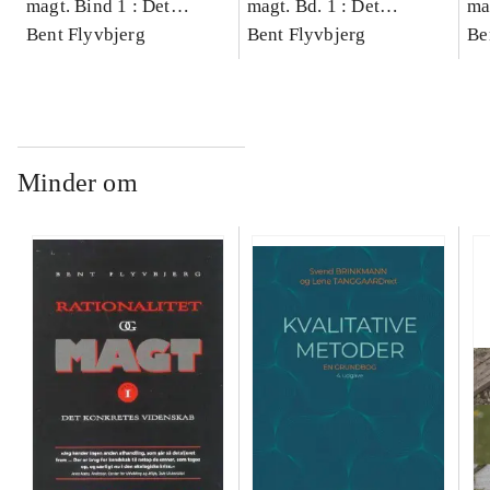
magt. Bind 1 : Det
magt. Bd. 1 : Det
ma
konkretes videnskab
Bent Flyvbjerg
konkretes videnskab
Bent Flyvbjerg
ko
Be
Minder om