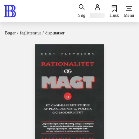
Søg
Log ind
Husk
Menu
Bøger / faglitteratur / disputatser