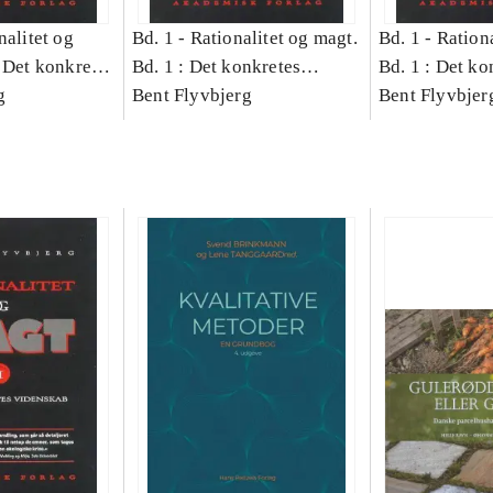
nalitet og
Bd. 1 -
Rationalitet og magt.
Bd. 1 -
Rationa
 Det konkretes
Bd. 1 : Det konkretes
Bd. 1 : Det ko
g
videnskab
Bent Flyvbjerg
videnskab
Bent Flyvbjer