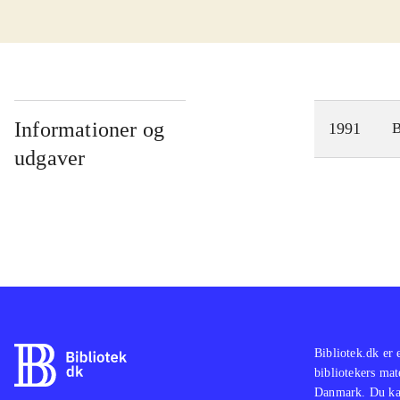
Informationer og
1991
udgaver
Bibliotek.dk er 
bibliotekers mat
Danmark. Du kan