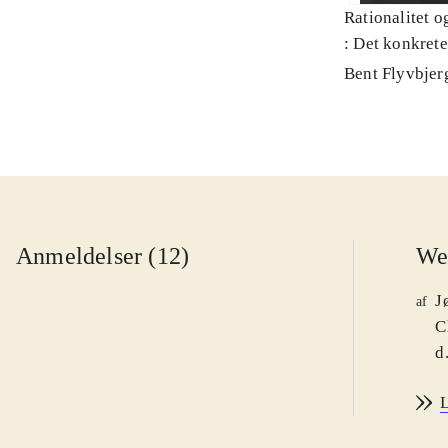
Rationalitet o
: Det konkret
Bent Flyvbjer
Anmeldelser (12)
We
J
af
C
d