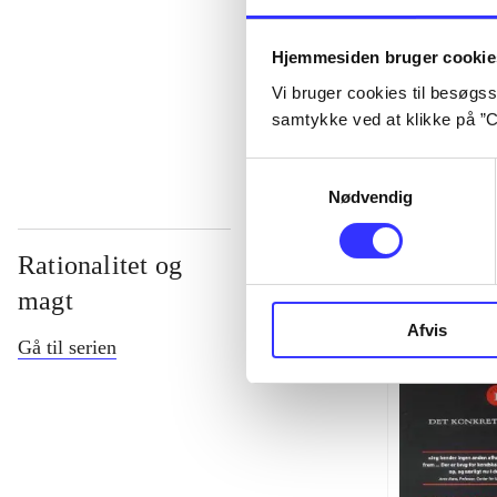
...
Hjemmesiden bruger cookie
Vi bruger cookies til besøgsst
...
samtykke ved at klikke på ”C
Samtykkevalg
Nødvendig
Rationalitet og
magt
Afvis
Gå til serien