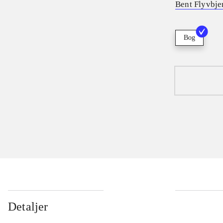
Bent Flyvbje
Bog
Detaljer
...
...