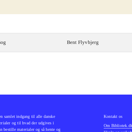
Bog
Bent Flyvbjerg
en samlet indgang til alle danske
Kontakt os
erialer og til hvad der udgives i
Om Bibliotek.d
 bestille materialer og så hente og