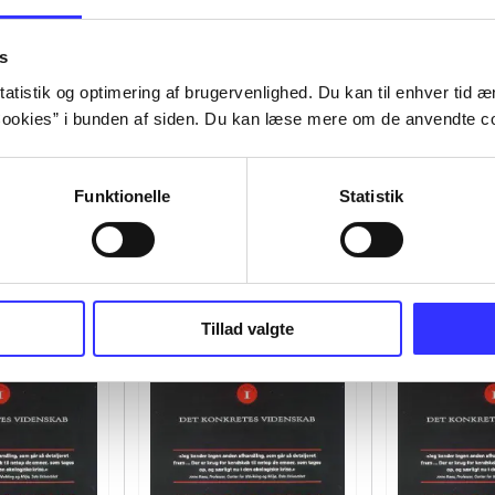
s
atistik og optimering af brugervenlighed. Du kan til enhver tid æn
ookies” i bunden af siden. Du kan læse mere om de anvendte co
Funktionelle
Statistik
Tillad valgte