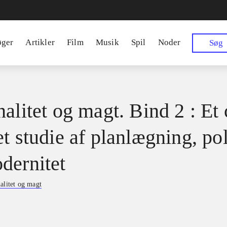
øger
Artikler
Film
Musik
Spil
Noder
Søg
alitet og magt. Bind 2 : Et 
t studie af planlægning, pol
dernitet
alitet og magt