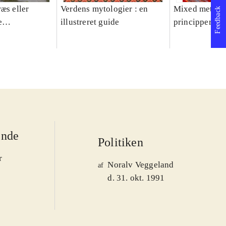
æs eller
Verdens mytologier : en
Mixed methods
Feedback
e
illustreret guide
principper og 
er 1950-2008
ende
Politiken
r
Noralv Veggeland
af
d. 31. okt. 1991