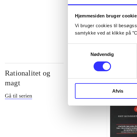
...
Hjemmesiden bruger cookie
Vi bruger cookies til besøgsst
...
samtykke ved at klikke på ”C
Samtykkevalg
Nødvendig
Rationalitet og
magt
Afvis
Gå til serien