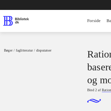
Forside
B
Bøger / faglitteratur / disputatser
Ration
basere
og mo
Bind 2 af
Ration