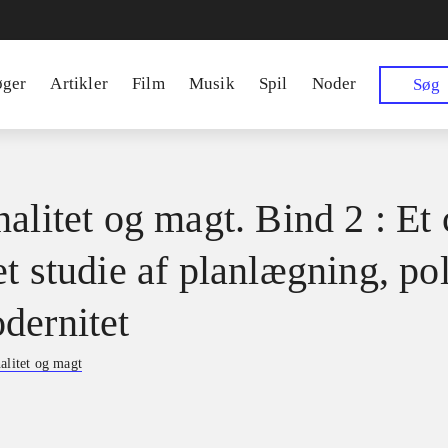
øger
Artikler
Film
Musik
Spil
Noder
Søg
alitet og magt. Bind 2 : Et 
t studie af planlægning, pol
dernitet
alitet og magt