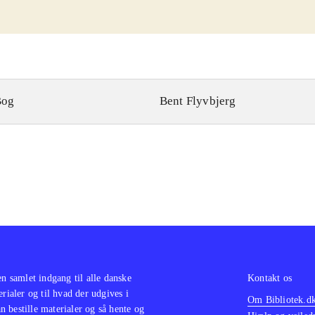
Bog
Bent Flyvbjerg
en samlet indgang til alle danske
Kontakt os
erialer og til hvad der udgives i
Om Bibliotek.d
 bestille materialer og så hente og