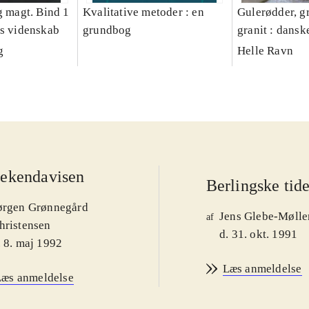
g magt. Bind 1
Kvalitative metoder : en
Gulerødder, gr
es videnskab
grundbog
granit : dansk
parcelhushav
g
Helle Ravn
ekendavisen
Berlingske tid
ørgen Grønnegård
Jens Glebe-Mølle
af
hristensen
d. 31. okt. 1991
. 8. maj 1992
Læs anmeldelse
Læs anmeldelse