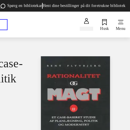
Spørg en bibliotekar
Hent dine bestillinger på dit foretrukne bibliotek
Log ind
Husk
Menu
case-
itik