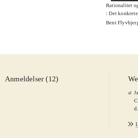
Rationalitet o
: Det konkret
Bent Flyvbjer
Anmeldelser (12)
We
J
af
C
d