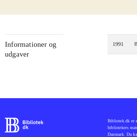
Informationer og
1991
udgaver
Bibliotek.dk er 
bibliotekers mat
Danmark. Du kan