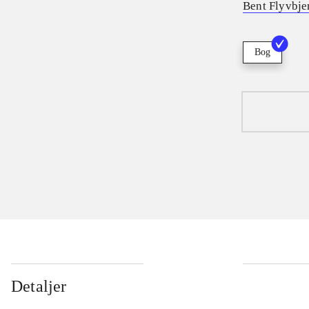
Bent Flyvbje
Bog
Detaljer
...
...