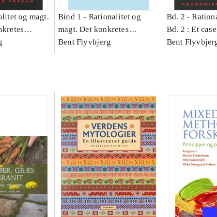
litet og magt.
Bind 1 -
Rationalitet og
Bd. 2 -
Rationa
nkretes
magt. Det konkretes
Bd. 2 : Et cas
g
videnskab. Bind 1
Bent Flyvbjerg
studie af plan
Bent Flyvbjer
politik og mod