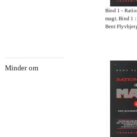
Bind 1 -
Ratio
magt. Bind 1 :
videnskab
Bent Flyvbjer
Minder om