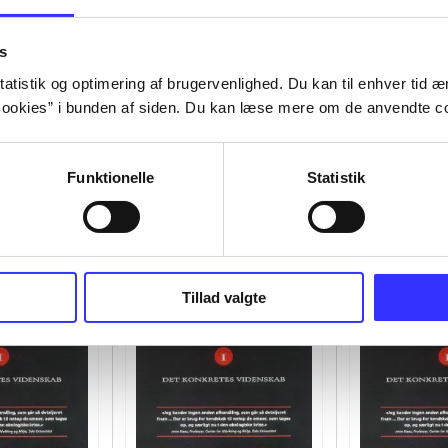
s
atistik og optimering af brugervenlighed. Du kan til enhver tid æn
ookies” i bunden af siden. Du kan læse mere om de anvendte co
Funktionelle
Statistik
Tillad valgte