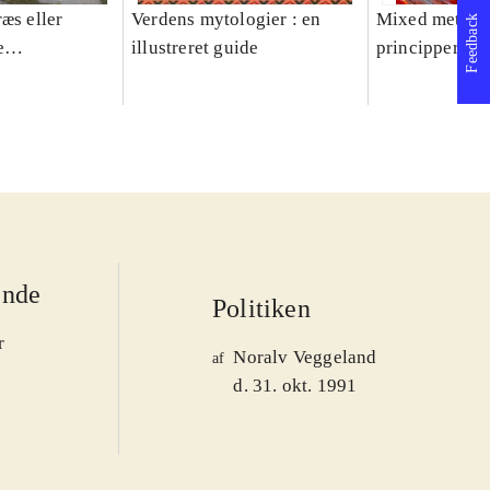
æs eller
Verdens mytologier : en
Mixed methods
Feedback
e
illustreret guide
principper og 
er 1950-2008
ende
Politiken
r
Noralv Veggeland
af
d. 31. okt. 1991