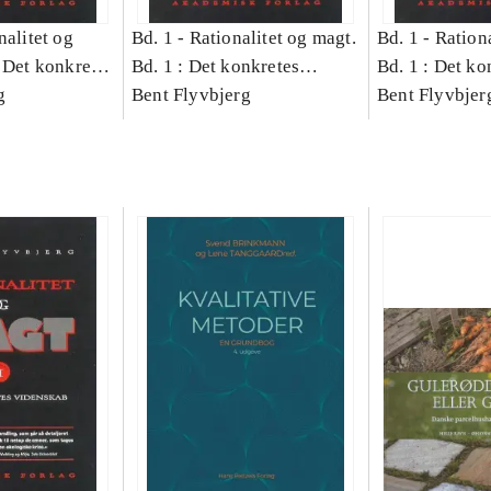
nalitet og
Bd. 1 -
Rationalitet og magt.
Bd. 1 -
Rationa
 Det konkretes
Bd. 1 : Det konkretes
Bd. 1 : Det ko
g
videnskab
Bent Flyvbjerg
videnskab
Bent Flyvbjer