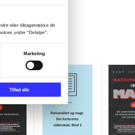
dre eller tilbagetrække dit
okies under ”Detaljer”.
Marketing
Tillad alle