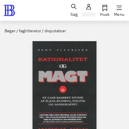
Søg
Log ind
Husk
Menu
Bøger / faglitteratur / disputatser