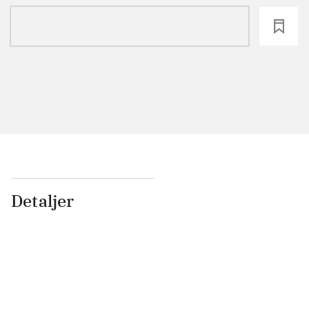
loading
Detaljer
...
...
...
...
...
...