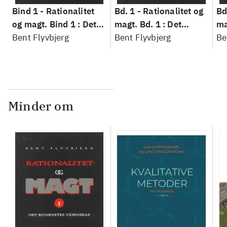
Bind 1 -
Rationalitet
Bd. 1 -
Rationalitet og
Bd
og magt. Bind 1 : Det
magt. Bd. 1 : Det
ma
konkretes videnskab
Bent Flyvbjerg
konkretes videnskab
Bent Flyvbjerg
ko
Be
Minder om