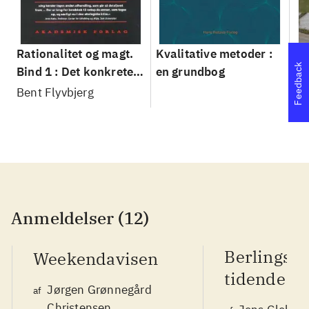
Rationalitet og magt.
Kvalitative metoder :
Gu
Feedback
Bind 1 : Det konkretes
en grundbog
gr
videnskab
pa
Bent Flyvbjerg
He
20
Anmeldelser (12)
Berlingsk
Weekendavisen
tidende
Jørgen Grønnegård
af
Christensen