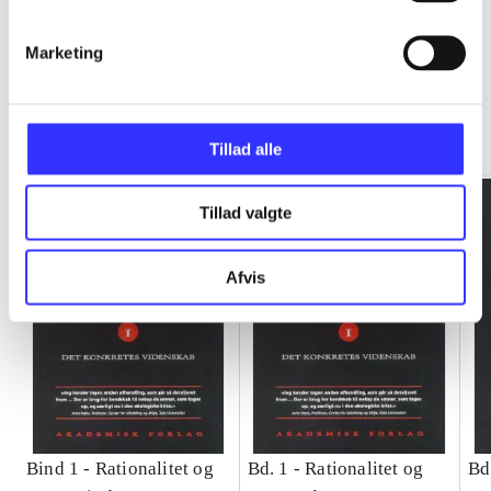
Marketing
Rationalitet og magt
Gå til serien
Tillad alle
Tillad valgte
Afvis
Bind 1 -
Rationalitet og
Bd. 1 -
Rationalitet og
Bd