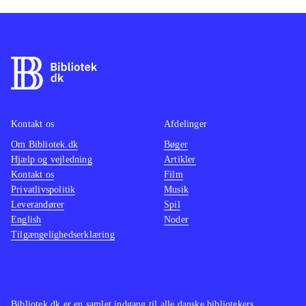
Kontakt os
Afdelinger
Om Bibliotek.dk
Bøger
Hjælp og vejledning
Artikler
Kontakt os
Film
Privatlivspolitik
Musik
Leverandører
Spil
English
Noder
Tilgængelighedserklæring
Bibliotek.dk er en samlet indgang til alle danske bibliotekers