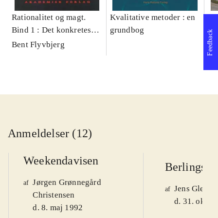
Rationalitet og magt.
Kvalitative metoder : en
Gu
Bind 1 : Det konkretes
grundbog
gr
Feedback
videnskab
pa
Bent Flyvbjerg
He
20
Anmeldelser (12)
Weekendavisen
Berlingske
Jørgen Grønnegård
af
Jens Glebe-
af
Christensen
d. 31. okt. 
d. 8. maj 1992