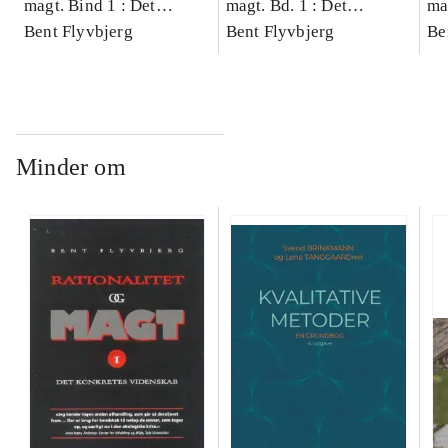
magt. Bind 1 : Det
magt. Bd. 1 : Det
ma
konkretes videnskab
Bent Flyvbjerg
konkretes videnskab
Bent Flyvbjerg
ko
Be
Minder om