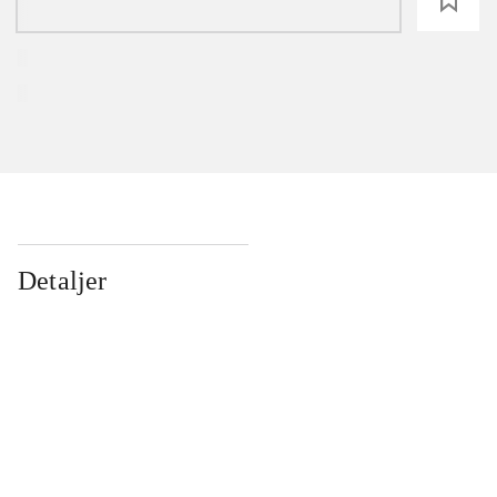
loading
Detaljer
...
...
...
...
...
...
...
...