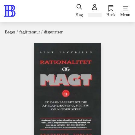
Søg
Log ind
Husk
Menu
Bøger / faglitteratur / disputatser