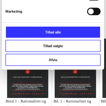
Marketing
Rationalitet og magt
Gå til serien
Tillad alle
Tillad valgte
Afvis
Bind 1 -
Rationalitet og
Bd. 1 -
Rationalitet og
Bd