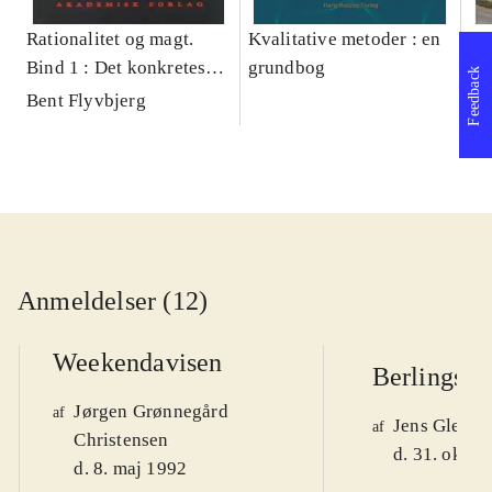
Rationalitet og magt.
Kvalitative metoder : en
Gu
Bind 1 : Det konkretes
grundbog
gr
Feedback
videnskab
pa
Bent Flyvbjerg
He
20
Anmeldelser (12)
Weekendavisen
Berlingske
Jørgen Grønnegård
af
Jens Glebe-
af
Christensen
d. 31. okt. 
d. 8. maj 1992