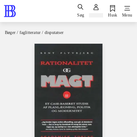
Søg
Log ind
Husk
Menu
Bøger / faglitteratur / disputatser