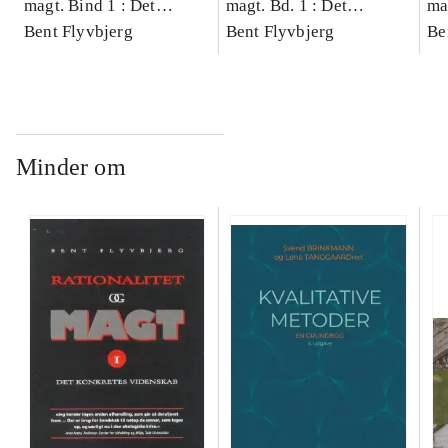
magt. Bind 1 : Det
magt. Bd. 1 : Det
ma
konkretes videnskab
Bent Flyvbjerg
konkretes videnskab
Bent Flyvbjerg
ko
Be
Minder om