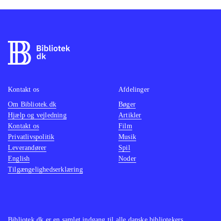
Kontakt os
Afdelinger
Om Bibliotek.dk
Bøger
Hjælp og vejledning
Artikler
Kontakt os
Film
Privatlivspolitik
Musik
Leverandører
Spil
English
Noder
Tilgængelighedserklæring
Bibliotek.dk er en samlet indgang til alle danske bibliotekers