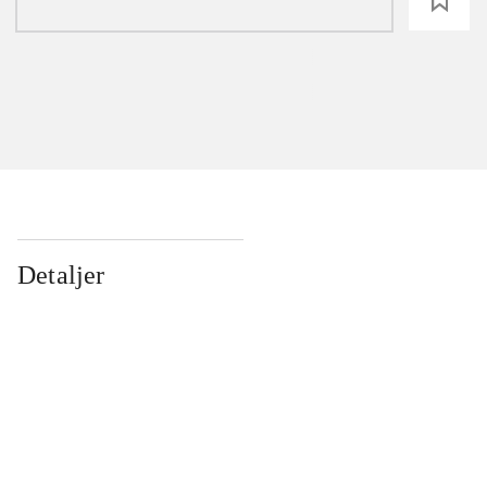
loading
Detaljer
...
...
...
...
...
...
...
...