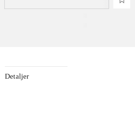
loading
Detaljer
...
...
...
...
...
...
...
...