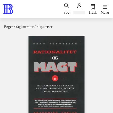
Søg
Log ind
Husk
Menu
Bøger / faglitteratur / disputatser