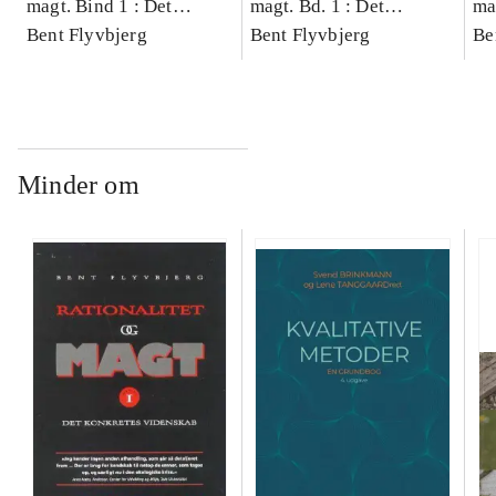
magt. Bind 1 : Det
magt. Bd. 1 : Det
ma
konkretes videnskab
Bent Flyvbjerg
konkretes videnskab
Bent Flyvbjerg
ko
Be
Minder om