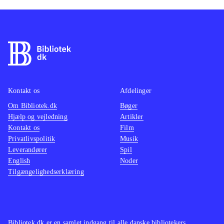
Kontakt os
Afdelinger
Om Bibliotek.dk
Bøger
Hjælp og vejledning
Artikler
Kontakt os
Film
Privatlivspolitik
Musik
Leverandører
Spil
English
Noder
Tilgængelighedserklæring
Bibliotek.dk er en samlet indgang til alle danske bibliotekers