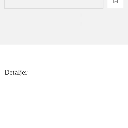
loading
Detaljer
...
...
...
...
...
...
...
...