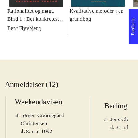
Rationalitet og magt.
Kvalitative metoder : en
Gu
Bind 1 : Det konkretes
grundbog
gr
Feedback
videnskab
pa
Bent Flyvbjerg
He
20
Anmeldelser (12)
Weekendavisen
Berlingske
Jørgen Grønnegård
af
Jens Glebe-
af
Christensen
d. 31. okt. 
d. 8. maj 1992