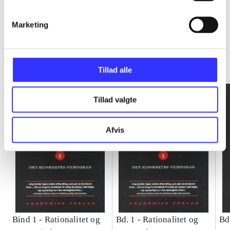
Marketing
Rationalitet og magt
Gå til serien
Tillad alle
Tillad valgte
Afvis
Bind 1 -
Rationalitet og
Bd. 1 -
Rationalitet og
Bd