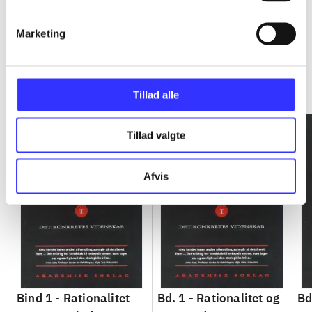
Marketing
Rationalitet og magt
Gå til serien
Tillad alle
Tillad valgte
Afvis
Bind 1 -
Rationalitet
Bd. 1 -
Rationalitet og
Bd