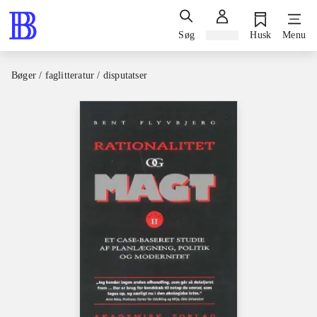
Søg
Log ind
Husk
Menu
Bøger / faglitteratur / disputatser