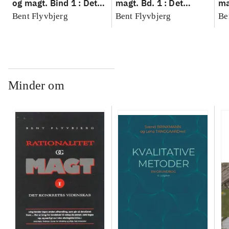
og magt. Bind 1 : Det
magt. Bd. 1 : Det
ma
konkretes videnskab
konkretes videnskab
ko
Bent Flyvbjerg
Bent Flyvbjerg
Be
Minder om