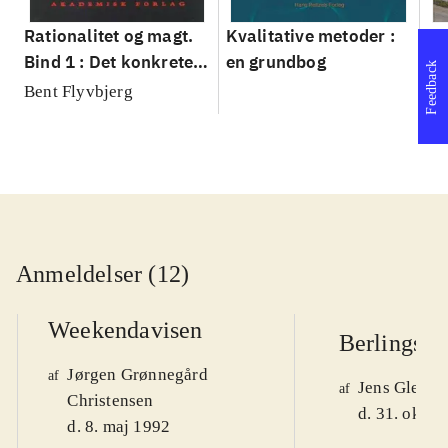
Rationalitet og magt.
Kvalitative metoder :
Gu
Bind 1 : Det konkretes
en grundbog
gr
Feedback
videnskab
pa
Bent Flyvbjerg
He
20
Anmeldelser (12)
Weekendavisen
Berlingske
Jørgen Grønnegård
af
Jens Glebe-
af
Christensen
d. 31. okt. 
d. 8. maj 1992