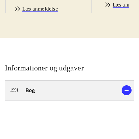
Læs anmeld
Læs anmeldelse
Informationer og udgaver
Bog
1991