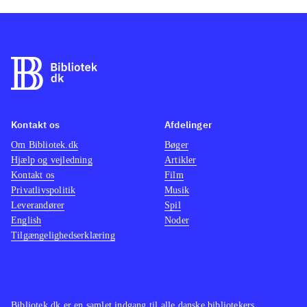
Kontakt os
Afdelinger
Om Bibliotek.dk
Bøger
Hjælp og vejledning
Artikler
Kontakt os
Film
Privatlivspolitik
Musik
Leverandører
Spil
English
Noder
Tilgængelighedserklæring
Bibliotek.dk er en samlet indgang til alle danske bibliotekers