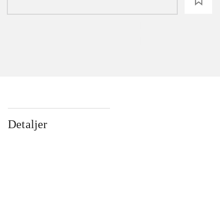
loading
Detaljer
...
...
...
...
...
...
...
...