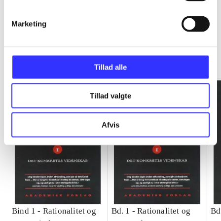
Marketing
Rationalitet og magt
Gå til serien
Tillad alle
Tillad valgte
Afvis
Bind 1 -
Rationalitet og
Bd. 1 -
Rationalitet og
Bd