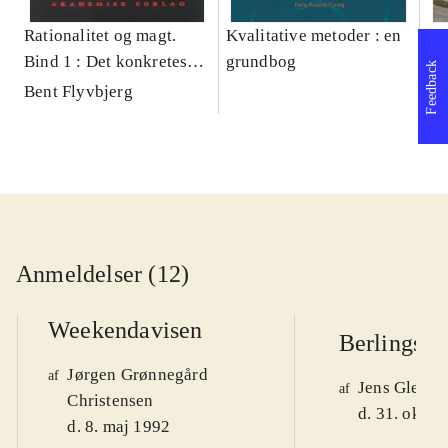
Rationalitet og magt.
Kvalitative metoder : en
Gu
Bind 1 : Det konkretes
grundbog
gr
Feedback
videnskab
pa
Bent Flyvbjerg
He
20
Anmeldelser (12)
Weekendavisen
Berlingske
Jørgen Grønnegård
af
Jens Glebe-
af
Christensen
d. 31. okt. 
d. 8. maj 1992