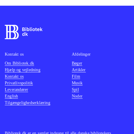
Kontakt os
Afdelinger
Om Bibliotek.dk
Bøger
Hjælp og vejledning
Artikler
Kontakt os
Film
Privatlivspolitik
Musik
Leverandører
Spil
English
Noder
Tilgængelighedserklæring
Bibliotek.dk er en samlet indgang til alle danske bibliotekers