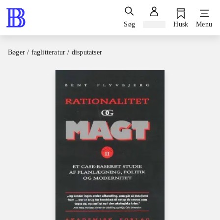
Søg
Log ind
Husk
Menu
Bøger / faglitteratur / disputatser