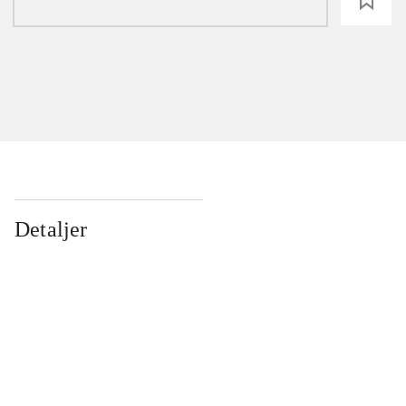
loading
Detaljer
...
...
...
...
...
...
...
...