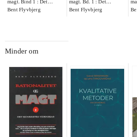
magt. Bind 1 : Det
magt. Bd. 1 : Det
ma
konkretes videnskab
Bent Flyvbjerg
konkretes videnskab
Bent Flyvbjerg
ko
Be
Minder om