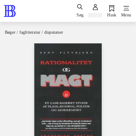
Søg
Log ind
Husk
Menu
Bøger / faglitteratur / disputatser