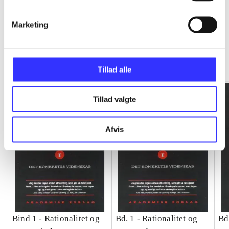
Marketing
Rationalitet og magt
Gå til serien
Tillad alle
Tillad valgte
Afvis
Bind 1 -
Rationalitet og
Bd. 1 -
Rationalitet og
Bd