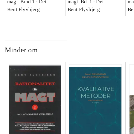
magt. Bind 1 : Det
magt. Bd. 1 : Det
ma
konkretes videnskab
Bent Flyvbjerg
konkretes videnskab
Bent Flyvbjerg
ko
Be
Minder om