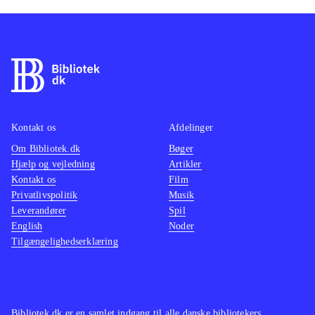
Kontakt os
Afdelinger
Om Bibliotek.dk
Bøger
Hjælp og vejledning
Artikler
Kontakt os
Film
Privatlivspolitik
Musik
Leverandører
Spil
English
Noder
Tilgængelighedserklæring
Bibliotek.dk er en samlet indgang til alle danske bibliotekers