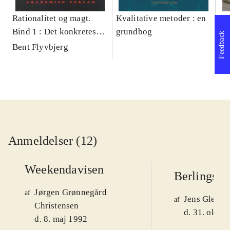
Rationalitet og magt.
Kvalitative metoder : en
Gu
Bind 1 : Det konkretes
grundbog
gr
Feedback
videnskab
pa
Bent Flyvbjerg
He
20
Anmeldelser (12)
Weekendavisen
Berlingske
Jørgen Grønnegård
af
Jens Glebe-
af
Christensen
d. 31. okt. 
d. 8. maj 1992