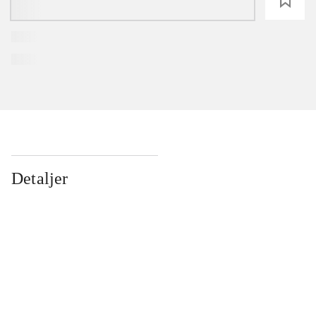
loading
Detaljer
...
...
...
...
...
...
...
...