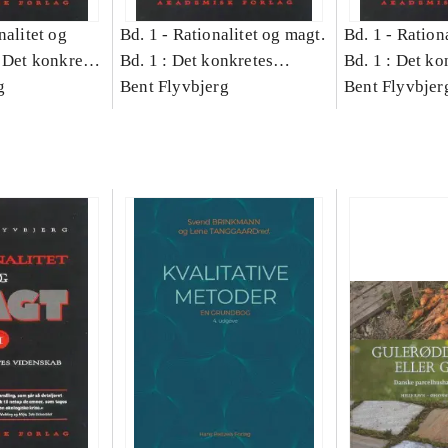
nalitet og
Bd. 1 -
Rationalitet og magt.
Bd. 1 -
Rationa
 Det konkretes
Bd. 1 : Det konkretes
Bd. 1 : Det ko
g
videnskab
Bent Flyvbjerg
videnskab
Bent Flyvbjer