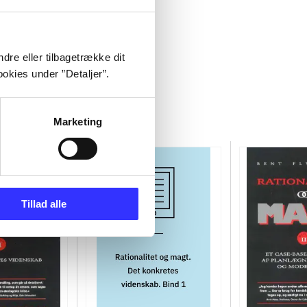
dre eller tilbagetrække dit
okies under ”Detaljer”.
Marketing
Tillad alle