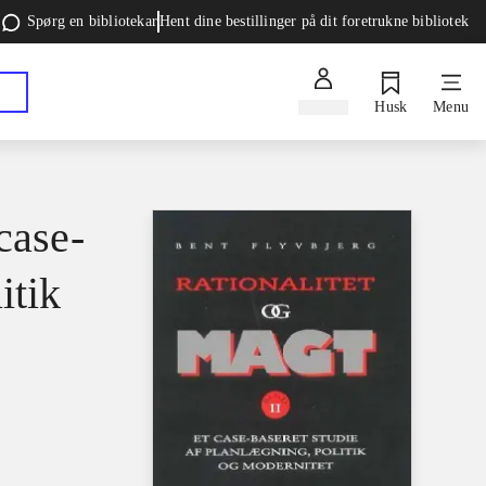
Spørg en bibliotekar
Hent dine bestillinger på dit foretrukne bibliotek
Log ind
Husk
Menu
case-
itik