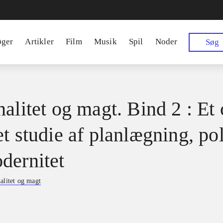
øger
Artikler
Film
Musik
Spil
Noder
Søg
alitet og magt. Bind 2 : Et 
t studie af planlægning, pol
dernitet
alitet og magt