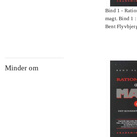
Bind 1 -
Ratio
magt. Bind 1 :
videnskab
Bent Flyvbjer
Minder om