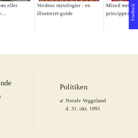
æs eller
Verdens mytologier : en
Mixed methods
Feedback
e
illustreret guide
principper og 
er 1950-2008
ende
Politiken
r
Noralv Veggeland
af
d. 31. okt. 1991