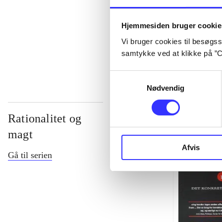
...
Hjemmesiden bruger cookie
Vi bruger cookies til besøgsst
...
samtykke ved at klikke på ”C
Samtykkevalg
Nødvendig
Rationalitet og
magt
Afvis
Gå til serien