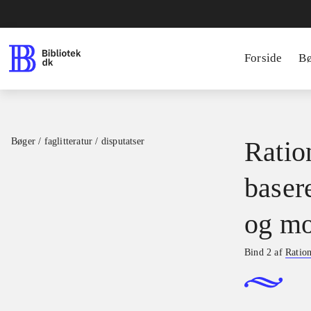
Forside
B
Bøger / faglitteratur / disputatser
Ration
basere
og mo
Bind 2 af
Ration