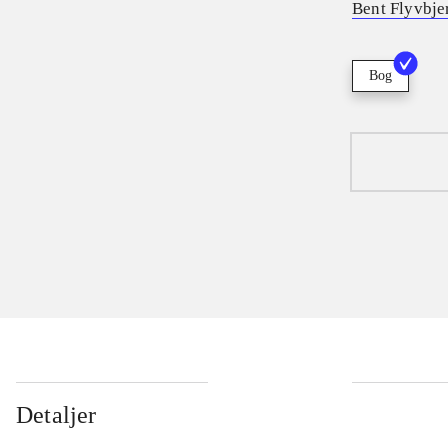
Bent Flyvbje
Bog
Detaljer
...
...