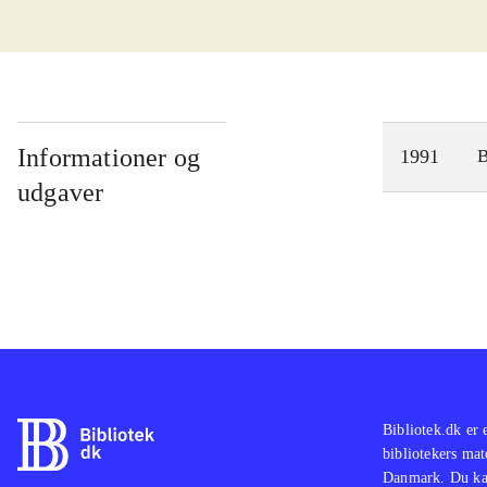
Informationer og
1991
udgaver
Bibliotek.dk er 
bibliotekers mat
Danmark. Du kan