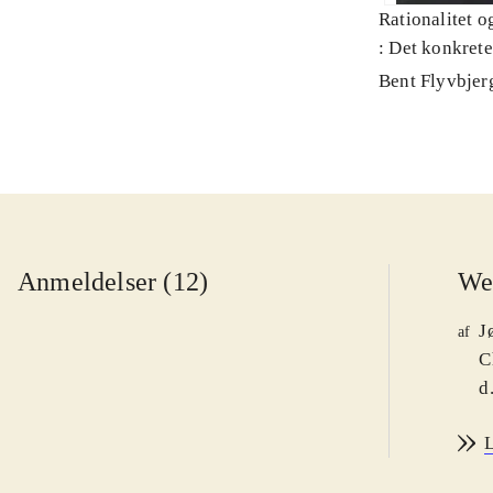
Rationalitet o
: Det konkret
Bent Flyvbjer
Anmeldelser (12)
We
J
af
C
d