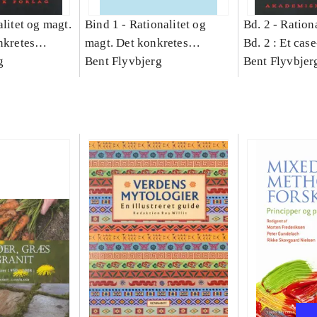
litet og magt.
Bind 1 -
Rationalitet og
Bd. 2 -
Rationa
nkretes
magt. Det konkretes
Bd. 2 : Et cas
g
videnskab. Bind 1
Bent Flyvbjerg
studie af plan
Bent Flyvbjer
politik og mod