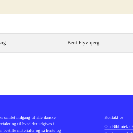
Bog
Bent Flyvbjerg
en samlet indgang til alle danske
Kontakt os
erialer og til hvad der udgives i
Om Bibliotek.d
 bestille materialer og så hente og