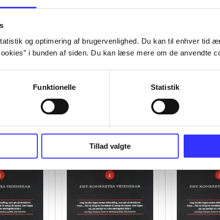
s
atistik og optimering af brugervenlighed. Du kan til enhver tid æn
ookies” i bunden af siden. Du kan læse mere om de anvendte co
Funktionelle
Statistik
Tillad valgte