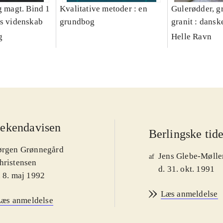
g magt. Bind 1
Kvalitative metoder : en
Gulerødder, gr
es videnskab
grundbog
granit : dansk
parcelhushav
g
Helle Ravn
ekendavisen
Berlingske tid
ørgen Grønnegård
Jens Glebe-Mølle
af
hristensen
d. 31. okt. 1991
. 8. maj 1992
Læs anmeldelse
Læs anmeldelse