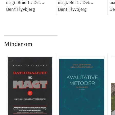
magt. Bind 1 : Det
magt. Bd. 1 : Det
ma
Bent Flyvbjerg
Bent Flyvbjerg
Be
konkretes videnskab
konkretes videnskab
ko
Minder om