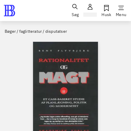
Søg
Log ind
Husk
Menu
Bøger / faglitteratur / disputatser