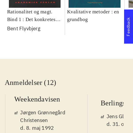
Rationalitet og magt.
Kvalitative metoder : en
Gu
Bind 1 : Det konkretes
grundbog
gr
Feedback
videnskab
pa
Bent Flyvbjerg
He
20
Anmeldelser (12)
Weekendavisen
Berlingske
Jørgen Grønnegård
af
Jens Glebe
af
Christensen
d. 31. okt.
d. 8. maj 1992