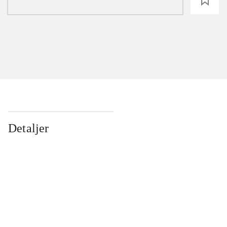
loading
Detaljer
...
...
...
...
...
...
...
...