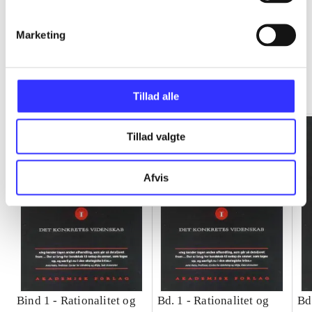
Marketing
Rationalitet og magt
Gå til serien
Tillad alle
Tillad valgte
Afvis
Bind 1 -
Rationalitet og
Bd. 1 -
Rationalitet og
Bd