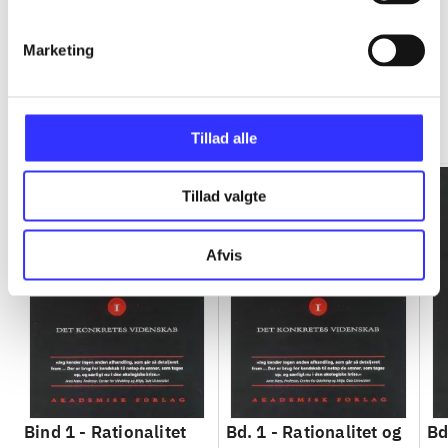
Marketing
Rationalitet og magt
Gå til serien
Tillad alle
Tillad valgte
Afvis
Bind 1 -
Rationalitet
Bd. 1 -
Rationalitet og
Bd