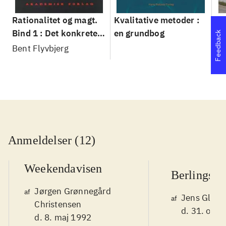
Rationalitet og magt.
Kvalitative metoder :
Gu
Bind 1 : Det konkretes
en grundbog
gr
Feedback
videnskab
pa
Bent Flyvbjerg
He
20
Anmeldelser (12)
Weekendavisen
Berlingske
Jørgen Grønnegård
af
Jens Glebe
af
Christensen
d. 31. okt.
d. 8. maj 1992