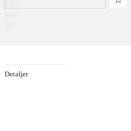
loading
Detaljer
...
...
...
...
...
...
...
...