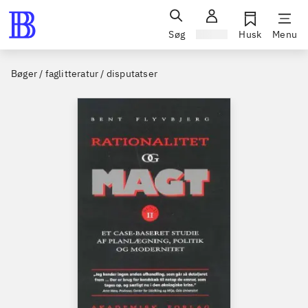
Søg
Log ind
Husk
Menu
Bøger / faglitteratur / disputatser