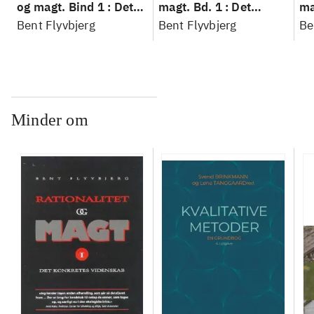
og magt. Bind 1 : Det
magt. Bd. 1 : Det
ma
konkretes videnskab
Bent Flyvbjerg
konkretes videnskab
Bent Flyvbjerg
ko
Be
Minder om