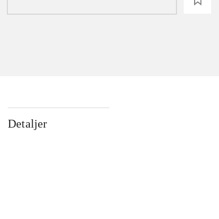
loading
Detaljer
...
...
...
...
...
...
...
...