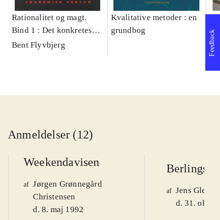
Rationalitet og magt.
Kvalitative metoder : en
Gu
Bind 1 : Det konkretes
grundbog
gr
Feedback
videnskab
pa
Bent Flyvbjerg
He
20
Anmeldelser (12)
Weekendavisen
Berlingske
Jørgen Grønnegård
af
Jens Glebe-
af
Christensen
d. 31. okt. 
d. 8. maj 1992