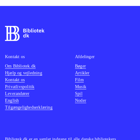
Kontakt os
Afdelinger
Om Bibliotek.dk
Bøger
Hjælp og vejledning
Artikler
Kontakt os
Film
Privatlivspolitik
Musik
Leverandører
Spil
English
Noder
Tilgængelighedserklæring
Bibliotek.dk er en samlet indgang til alle danske bibliotekers