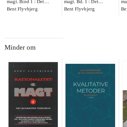
magt. Bind 1 : Det
magt. Bd. 1 : Det
ma
konkretes videnskab
Bent Flyvbjerg
konkretes videnskab
Bent Flyvbjerg
ko
Be
Minder om