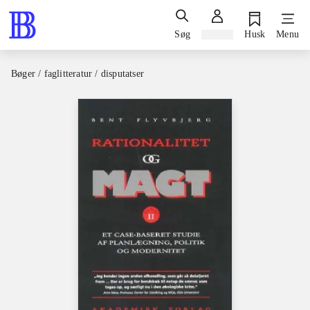
Søg
Log ind
Husk
Menu
Bøger / faglitteratur / disputatser