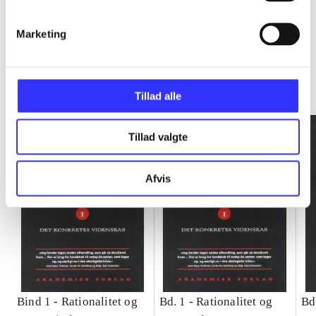
Marketing
Rationalitet og magt
Gå til serien
Tillad alle
Tillad valgte
Afvis
Bind 1 -
Rationalitet og
Bd. 1 -
Rationalitet og
Bd