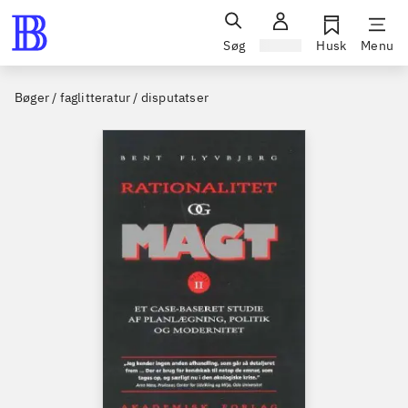
Søg
Log ind
Husk
Menu
Bøger / faglitteratur / disputatser