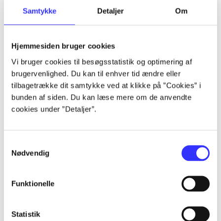
Samtykke
Detaljer
Om
Artikler
Hjemmesiden bruger cookies
Alle registrerede artikler fordelt på udgivelser
Vi bruger cookies til besøgsstatistik og optimering af
brugervenlighed. Du kan til enhver tid ændre eller
...
tilbagetrække dit samtykke ved at klikke på ”Cookies” i
bunden af siden. Du kan læse mere om de anvendte
cookies under ”Detaljer”.
...
...
Samtykkevalg
Nødvendig
...
Funktionelle
...
Statistik