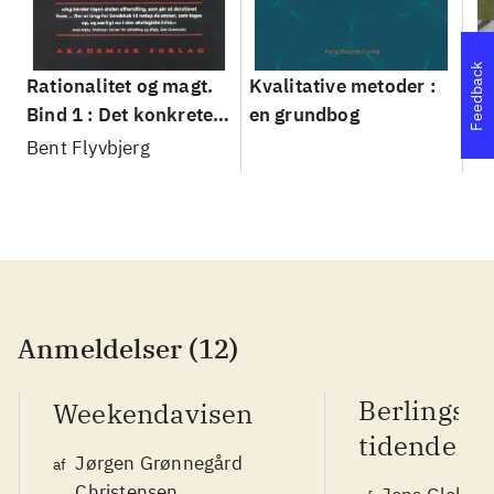
Feedback
Rationalitet og magt.
Kvalitative metoder :
Gu
Bind 1 : Det konkretes
en grundbog
gr
videnskab
pa
Bent Flyvbjerg
He
20
Anmeldelser (12)
Berlingsk
Weekendavisen
tidende
Jørgen Grønnegård
af
Christensen