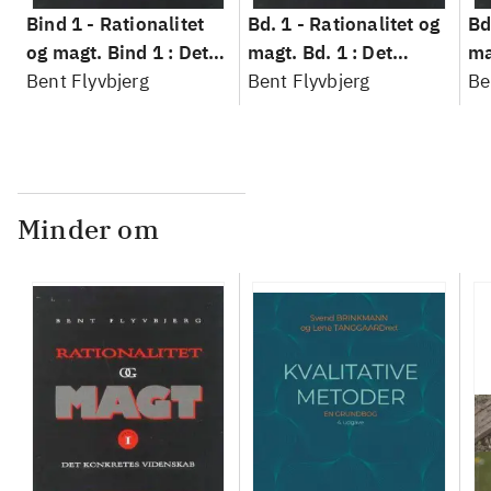
Bind 1 -
Rationalitet
Bd. 1 -
Rationalitet og
Bd
og magt. Bind 1 : Det
magt. Bd. 1 : Det
ma
konkretes videnskab
Bent Flyvbjerg
konkretes videnskab
Bent Flyvbjerg
ko
Be
Minder om