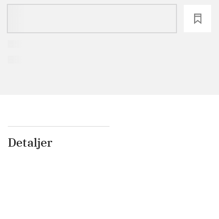
loading
Detaljer
...
...
...
...
...
...