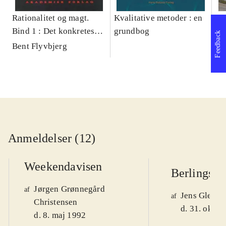
Rationalitet og magt.
Kvalitative metoder : en
Gu
Bind 1 : Det konkretes
grundbog
gr
Feedback
videnskab
pa
Bent Flyvbjerg
He
20
Anmeldelser (12)
Weekendavisen
Berlingske
Jørgen Grønnegård
af
Jens Glebe-
af
Christensen
d. 31. okt. 
d. 8. maj 1992