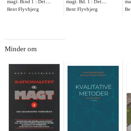
magt. Bind 1 : Det
magt. Bd. 1 : Det
ma
konkretes videnskab
Bent Flyvbjerg
konkretes videnskab
Bent Flyvbjerg
ko
Be
Minder om