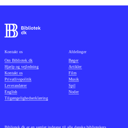
Kontakt os
Afdelinger
Om Bibliotek.dk
Bøger
Hjælp og vejledning
Artikler
Kontakt os
Film
Privatlivspolitik
Musik
Leverandører
Spil
English
Noder
Tilgængelighedserklæring
Bibliotek.dk er en samlet indgang til alle danske bibliotekers