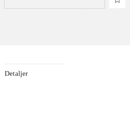
loading
Detaljer
...
...
...
...
...
...
...
...