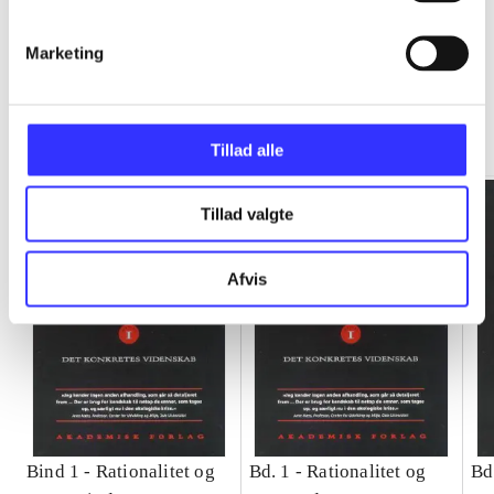
Marketing
Rationalitet og magt
Gå til serien
Tillad alle
Tillad valgte
Afvis
Bind 1 -
Rationalitet og
Bd. 1 -
Rationalitet og
Bd