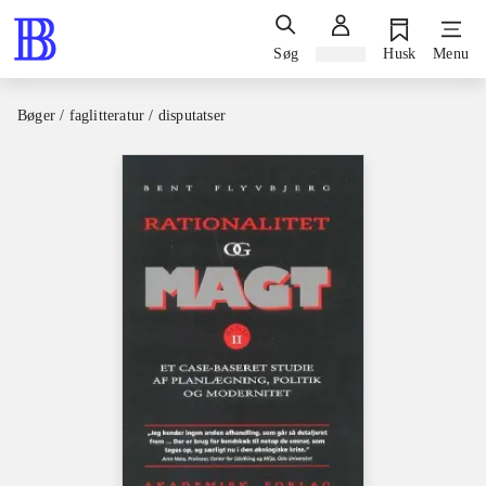
Søg
Log ind
Husk
Menu
Bøger / faglitteratur / disputatser