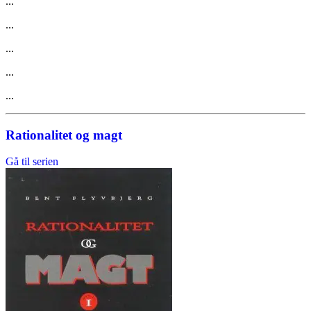
...
...
...
...
...
Rationalitet og magt
Gå til serien