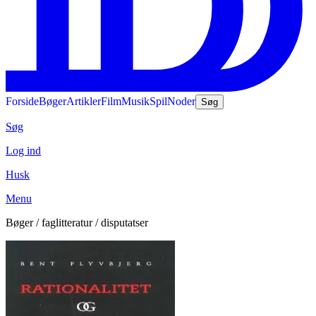
Forside
Bøger
Artikler
Film
Musik
Spil
Noder
Søg
Søg
Log ind
Husk
Menu
Bøger / faglitteratur / disputatser