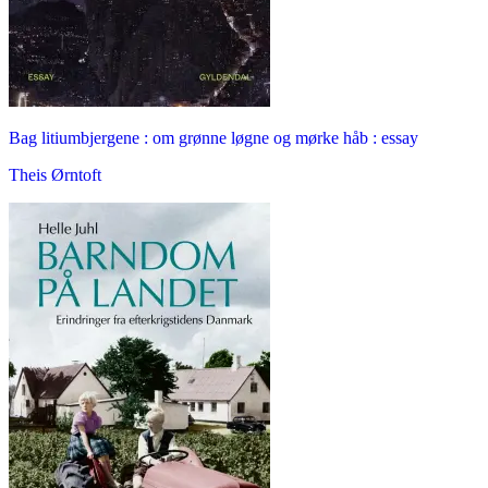
Bag litiumbjergene : om grønne løgne og mørke håb : essay
Theis Ørntoft