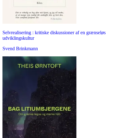
Selvrealisering : kritiske diskussioner af en grænseløs
udviklingskultur
Svend Brinkmann