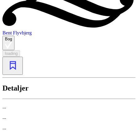
Bent Flyvbjerg
Bog
loading
Detaljer
...
...
...