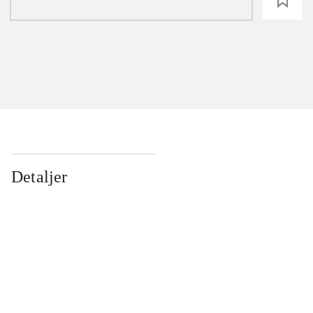
loading
Detaljer
...
...
...
...
...
...
...
...