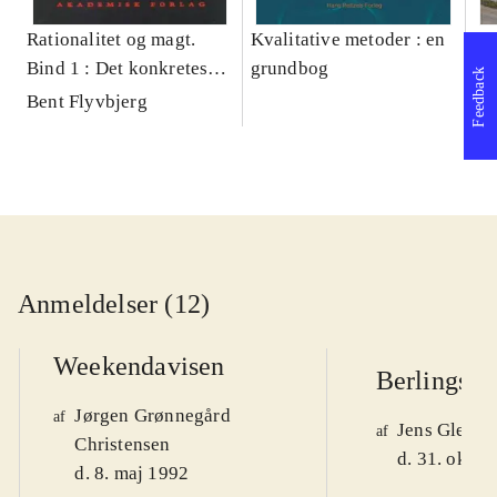
Rationalitet og magt.
Kvalitative metoder : en
Gu
Bind 1 : Det konkretes
grundbog
gr
Feedback
videnskab
pa
Bent Flyvbjerg
He
20
Anmeldelser (12)
Weekendavisen
Berlingske
Jørgen Grønnegård
af
Jens Glebe-
af
Christensen
d. 31. okt. 
d. 8. maj 1992