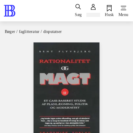
Søg
Log ind
Husk
Menu
Bøger / faglitteratur / disputatser