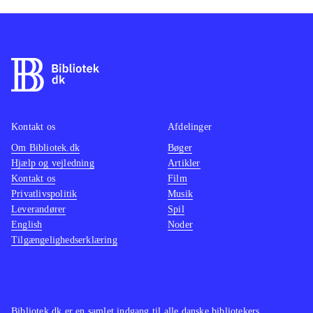
Kontakt os
Afdelinger
Om Bibliotek.dk
Bøger
Hjælp og vejledning
Artikler
Kontakt os
Film
Privatlivspolitik
Musik
Leverandører
Spil
English
Noder
Tilgængelighedserklæring
Bibliotek.dk er en samlet indgang til alle danske bibliotekers