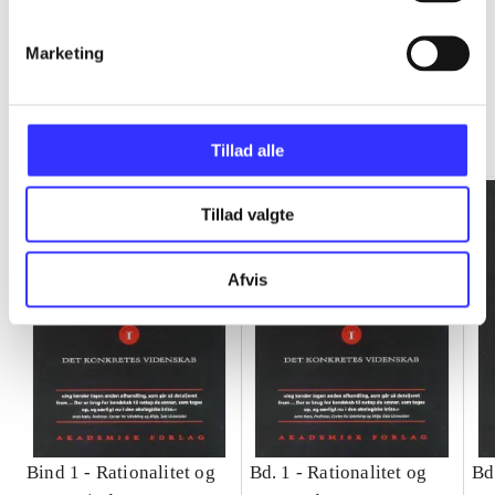
Marketing
Rationalitet og magt
Gå til serien
Tillad alle
Tillad valgte
Afvis
Bind 1 -
Rationalitet og
Bd. 1 -
Rationalitet og
Bd