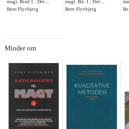
magt. Bind 1 : Det
magt. Bd. 1 : Det
ma
konkretes videnskab
Bent Flyvbjerg
konkretes videnskab
Bent Flyvbjerg
ko
Be
Minder om